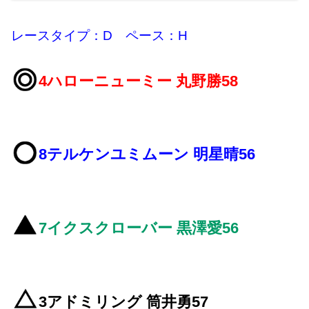
レースタイプ：D ペース：H
4ハローニューミー 丸野勝58
8テルケンユミムーン 明星晴56
7イクスクローバー 黒澤愛56
3アドミリング 筒井勇57