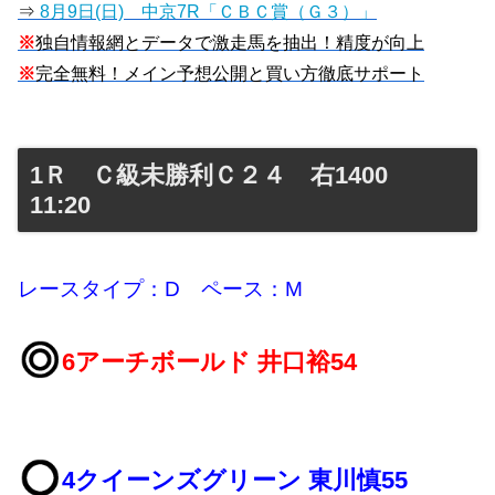
⇒
8月9日(日) 中京7R「ＣＢＣ賞（Ｇ３）」
※
独自情報網とデータで激走馬を抽出！精度が向上
※
完全無料！メイン予想公開と買い方徹底サポート
1Ｒ Ｃ級未勝利Ｃ２４ 右1400
11:20
レースタイプ：D ペース：M
6アーチボールド 井口裕54
4クイーンズグリーン 東川慎55