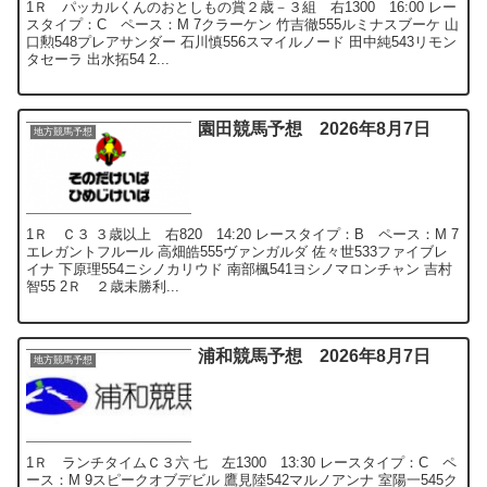
1Ｒ パッカルくんのおとしもの賞２歳－３組 右1300 16:00 レー
スタイプ：C ペース：M 7クラーケン 竹吉徹555ルミナスブーケ 山
口勲548プレアサンダー 石川慎556スマイルノード 田中純543リモン
タセーラ 出水拓54 2...
園田競馬予想 2026年8月7日
地方競馬予想
1Ｒ Ｃ３ ３歳以上 右820 14:20 レースタイプ：B ペース：M 7
エレガントフルール 高畑皓555ヴァンガルダ 佐々世533ファイブレ
イナ 下原理554ニシノカリウド 南部楓541ヨシノマロンチャン 吉村
智55 2Ｒ ２歳未勝利...
浦和競馬予想 2026年8月7日
地方競馬予想
1Ｒ ランチタイムＣ３六 七 左1300 13:30 レースタイプ：C ペ
ース：M 9スピークオブデビル 鷹見陸542マルノアンナ 室陽一545ク