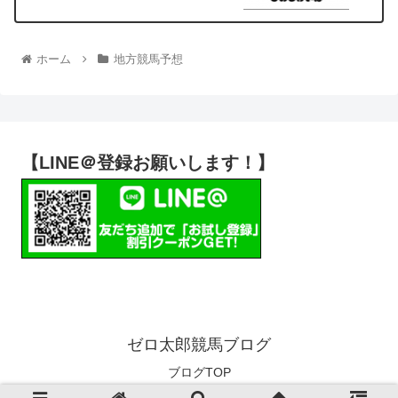
ホーム
地方競馬予想
【LINE＠登録お願いします！】
ゼロ太郎競馬ブログ
ブログTOP