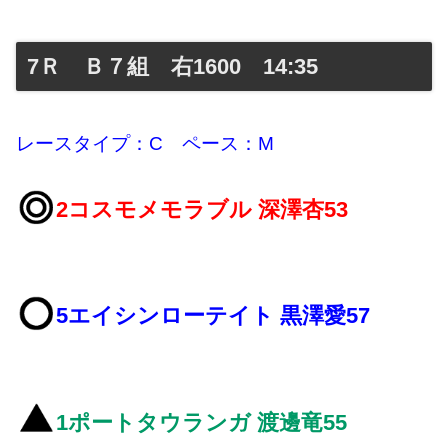
7Ｒ Ｂ７組 右1600 14:35
レースタイプ：C ペース：M
2コスモメモラブル 深澤杏53
5エイシンローテイト 黒澤愛57
1ポートタウランガ 渡邊竜55