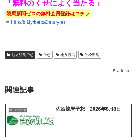
「無料のくせによく当たる」
競馬新聞ゼロの無料会員登録はコチラ
⇒
http://bit.ly/keiba0muryou
地方競馬予想
予想
地方競馬
笠松競馬
admin
関連記事
佐賀競馬予想 2026年8月8日
地方競馬予想