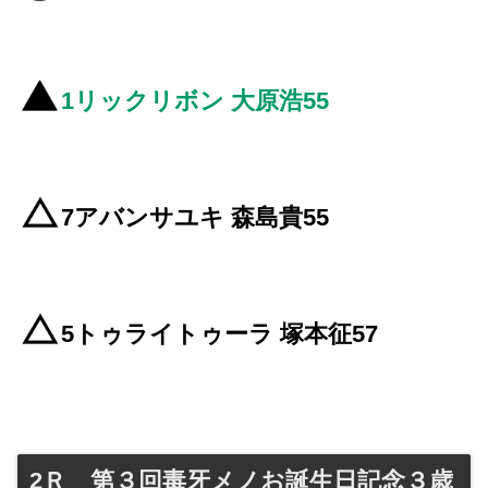
1リックリボン 大原浩55
7アバンサユキ 森島貴55
5トゥライトゥーラ 塚本征57
2Ｒ 第３回毒牙メノお誕生日記念３歳