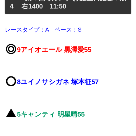
４ 右1400 11:50
レースタイプ：A ペース：S
9アイオエール 黒澤愛55
8ユイノサシガネ 塚本征57
5キャンティ 明星晴55