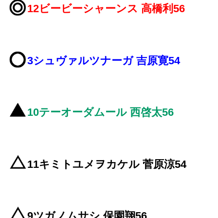
12ビービーシャーンス 高橋利56
3シュヴァルツナーガ 吉原寛54
10テーオーダムール 西啓太56
11キミトユメヲカケル 菅原涼54
9ツガノムサシ 保園翔56