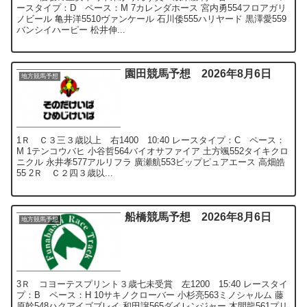
ースタイプ：D ペース：M 7カレンダホース 宮内勇554フロアガリ
ノビール 亀井洋5510ヴァンケール 石川倭555ハリヤード 黒澤愛559
バンシイハーピー 松井伸...
園田競馬予想 2026年8月6日
地方競馬予想
1Ｒ Ｃ３三３歳以上 右1400 10:40 レースタイプ：C ペース：
M 1テンコウバヒ 小谷哲564バイオサファイア 土方颯552タイキクロ
ニクル 永井孝577アルリフラ 廣瀬航553ビップピュアエース 高畑皓
55 2Ｒ Ｃ２四３歳以...
船橋競馬予想 2026年8月6日
地方競馬予想
3Ｒ コヨーテスプリント３歳七未受賞 左1200 15:40 レースタイ
プ：B ペース：H 10サキノクローバー 小杉亮563ミノシャルム 藤
原幹548ハクアイゴブレイ 和田譲565ダイレンジャー 木間龍561プリ