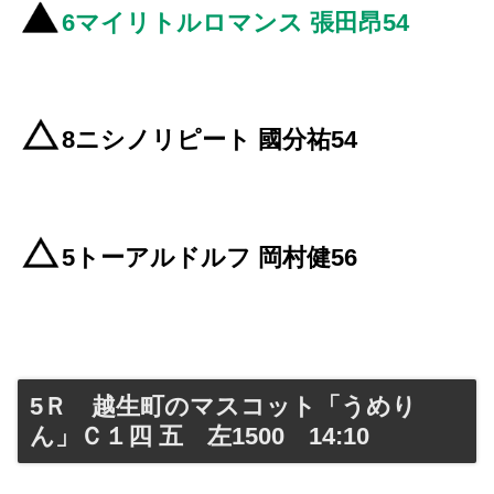
6マイリトルロマンス 張田昂54
8ニシノリピート 國分祐54
5トーアルドルフ 岡村健56
5Ｒ 越生町のマスコット「うめり
ん」Ｃ１四 五 左1500 14:10