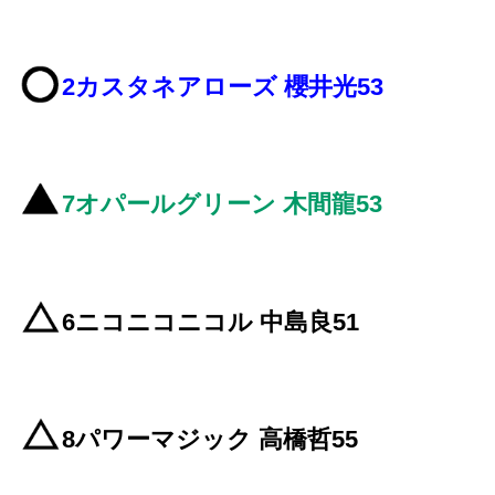
2カスタネアローズ 櫻井光53
7オパールグリーン 木間龍53
6ニコニコニコル 中島良51
8パワーマジック 高橋哲55