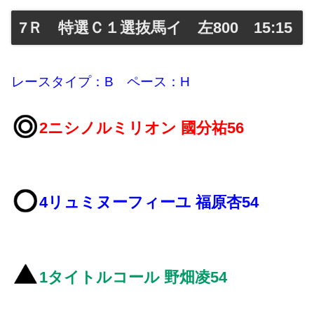
7Ｒ 特選Ｃ１選抜馬イ 左800 15:15
レースタイプ：B ペース：H
2ニシノルミリオン 國分祐56
4リュミヌーフィーユ 福原杏54
1タイトルコール 野畑凌54