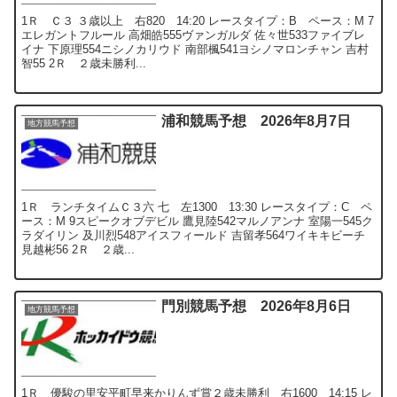
1Ｒ Ｃ３ ３歳以上 右820 14:20 レースタイプ：B ペース：M 7
エレガントフルール 高畑皓555ヴァンガルダ 佐々世533ファイブレ
イナ 下原理554ニシノカリウド 南部楓541ヨシノマロンチャン 吉村
智55 2Ｒ ２歳未勝利...
浦和競馬予想 2026年8月7日
地方競馬予想
1Ｒ ランチタイムＣ３六 七 左1300 13:30 レースタイプ：C ペ
ース：M 9スピークオブデビル 鷹見陸542マルノアンナ 室陽一545ク
ラダイリン 及川烈548アイスフィールド 吉留孝564ワイキキビーチ
見越彬56 2Ｒ ２歳...
門別競馬予想 2026年8月6日
地方競馬予想
1Ｒ 優駿の里安平町早来かりんず賞２歳未勝利 右1600 14:15 レ