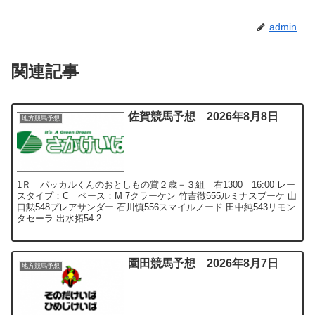
admin
関連記事
佐賀競馬予想 2026年8月8日
地方競馬予想
1Ｒ パッカルくんのおとしもの賞２歳－３組 右1300 16:00 レー
スタイプ：C ペース：M 7クラーケン 竹吉徹555ルミナスブーケ 山
口勲548プレアサンダー 石川慎556スマイルノード 田中純543リモン
タセーラ 出水拓54 2...
園田競馬予想 2026年8月7日
地方競馬予想