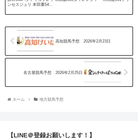
ンセスジュリ 本田重54...
高知競馬予想 2026年2月23日
名古屋競馬予想 2026年2月25日
ホーム
地方競馬予想
【LINE＠登録お願いします！】