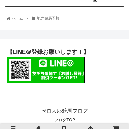
ホーム
地方競馬予想
【LINE＠登録お願いします！】
ゼロ太郎競馬ブログ
ブログTOP