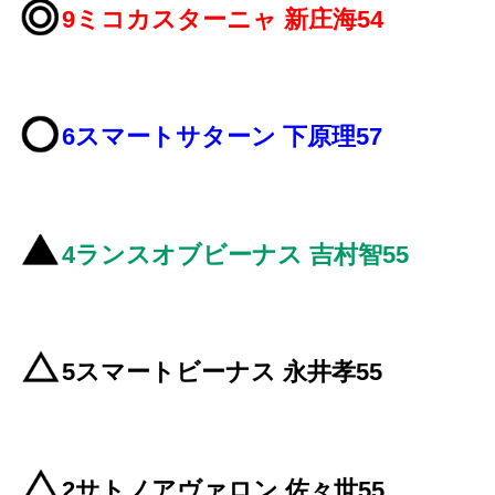
9ミコカスターニャ 新庄海54
6スマートサターン 下原理57
4ランスオブビーナス 吉村智55
5スマートビーナス 永井孝55
2サトノアヴァロン 佐々世55