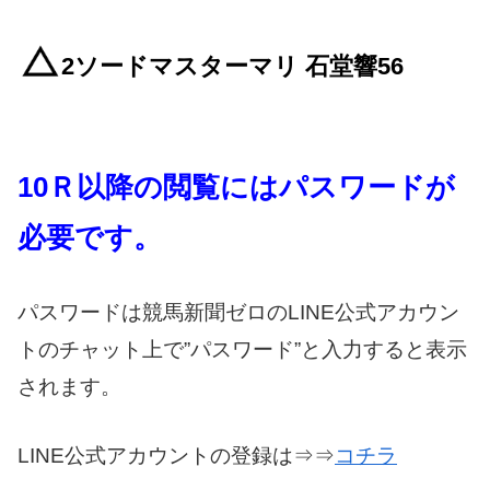
2ソードマスターマリ 石堂響56
10Ｒ以降の閲覧にはパスワードが
必要です。
パスワードは競馬新聞ゼロのLINE公式アカウン
トのチャット上で”パスワード”と入力すると表示
されます。
LINE公式アカウントの登録は⇒⇒
コチラ