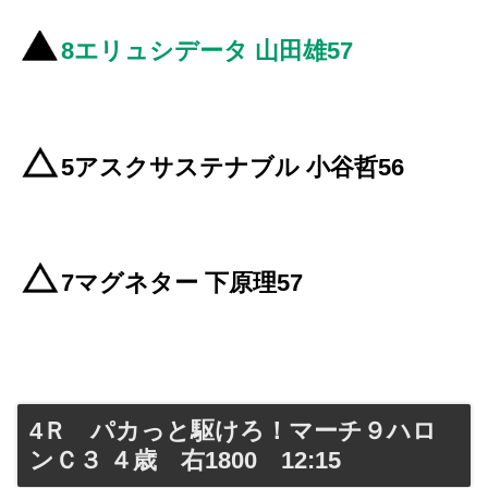
8エリュシデータ 山田雄57
5アスクサステナブル 小谷哲56
7マグネター 下原理57
4Ｒ パカっと駆けろ！マーチ９ハロ
ンＣ３ ４歳 右1800 12:15