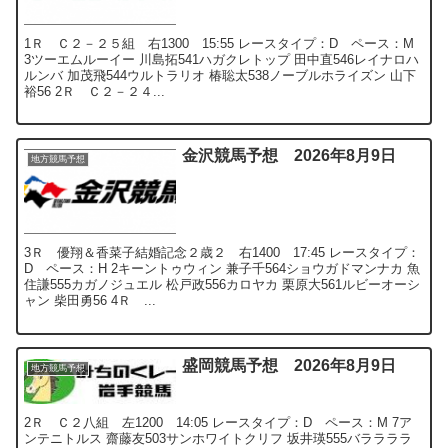
1Ｒ Ｃ２－２５組 右1300 15:55 レースタイプ：D ペース：M
3ツーエムルーイー 川島拓541ハガクレトップ 田中直546レイナロハ
ルンバ 加茂飛544ウルトラリオ 椿聡太538ノーブルホライズン 山下
裕56 2Ｒ Ｃ２－２４...
金沢競馬予想 2026年8月9日
地方競馬予想
3Ｒ 優翔＆香菜子結婚記念２歳２ 右1400 17:45 レースタイプ：
D ペース：H 2キーントゥウィン 兼子千564ショウガドマンナカ 魚
住謙555カガノジュエル 松戸政556カロヤカ 栗原大561ルビーオーシ
ャン 柴田勇56 4Ｒ ...
盛岡競馬予想 2026年8月9日
地方競馬予想
2Ｒ Ｃ２八組 左1200 14:05 レースタイプ：D ペース：M 7ア
ンテニトルス 齋藤友503サンホワイトクリフ 坂井瑛555バララララ