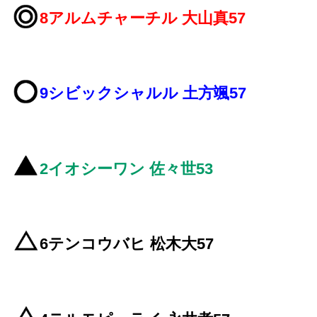
8アルムチャーチル 大山真57
9シビックシャルル 土方颯57
2イオシーワン 佐々世53
6テンコウバヒ 松木大57