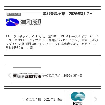
浦和競馬予想 2026年8月7日
地方競馬予想
1Ｒ ランチタイムＣ３六 七 左1300 13:30 レースタイプ：C ペ
ース：M 9スピークオブデビル 鷹見陸542マルノアンナ 室陽一545ク
ラダイリン 及川烈548アイスフィールド 吉留孝564ワイキキビーチ
見越彬56 2Ｒ ２歳...
笠松競馬予想 2026年3月4日
川崎競馬予想 2026年3月5日