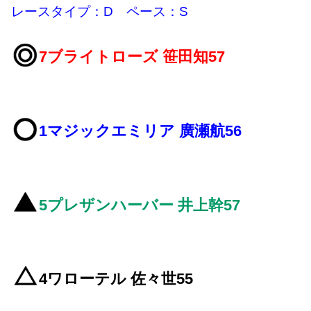
レースタイプ：D ペース：S
7ブライトローズ 笹田知57
1マジックエミリア 廣瀬航56
5プレザンハーバー 井上幹57
4ワローテル 佐々世55