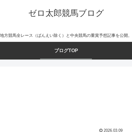
ゼロ太郎競馬ブログ
地方競馬全レース（ばんえい除く）と中央競馬の重賞予想記事を公開。
ブログTOP
2026.03.09