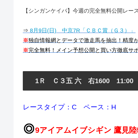
【シンガンケイバ】今週の完全無料公開レー
⇒
8月9日(日) 中京7R「ＣＢＣ賞（Ｇ３）」
※
独自情報網とデータで激走馬を抽出！精度
※
完全無料！メイン予想公開と買い方徹底サ
1Ｒ Ｃ３五 六 右1600 11:00
レースタイプ：C ペース：H
9アイアムイブシギン 鷹見陸