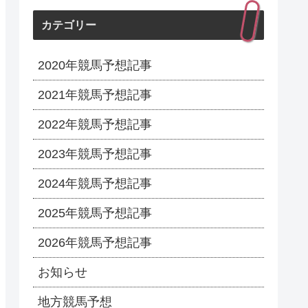
カテゴリー
2020年競馬予想記事
2021年競馬予想記事
2022年競馬予想記事
2023年競馬予想記事
2024年競馬予想記事
2025年競馬予想記事
2026年競馬予想記事
お知らせ
地方競馬予想