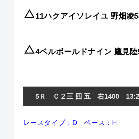
11ハクアイソレイユ 野畑凌5
4ベルボールドナイン 鷹見陸
5Ｒ Ｃ２三 四 五 右1400 13:2
レースタイプ：D ペース：H