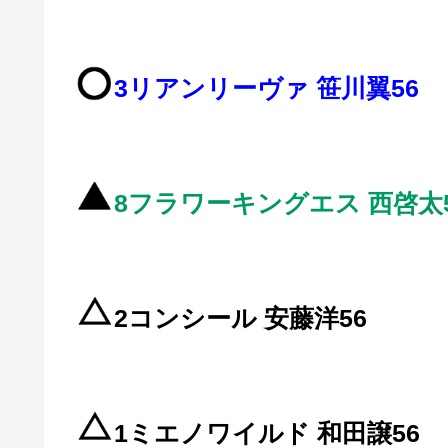
3リアンリーヴァ 笹川翼56
8フラワーキングエス 西啓太
2コンシール 安藤洋56
1ミエノワイルド 和田譲56