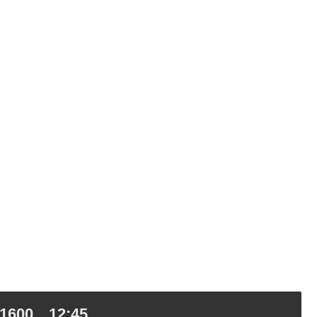
00 12:45