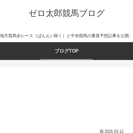
ゼロ太郎競馬ブログ
地方競馬全レース（ばんえい除く）と中央競馬の重賞予想記事を公開。
ブログTOP
2026.03.12