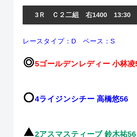
3Ｒ Ｃ２二組 右1400 13:30
レースタイプ：D ペース：S
5ゴールデンレディー 小林凌5
4ライジンシチー 高橋悠56
2アスマスティーブ 鈴木祐56