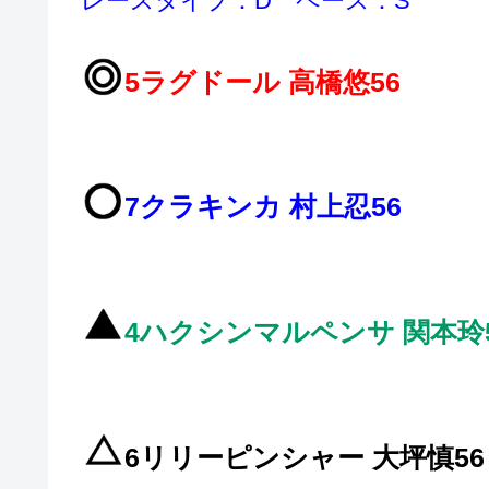
レースタイプ：D ペース：S
5ラグドール 高橋悠56
7クラキンカ 村上忍56
4ハクシンマルペンサ 関本玲
6リリーピンシャー 大坪慎56