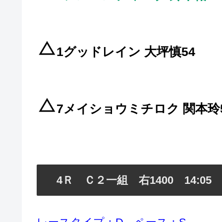
1グッドレイン 大坪慎54
7メイショウミチロク 関本玲
4Ｒ Ｃ２一組 右1400 14:05