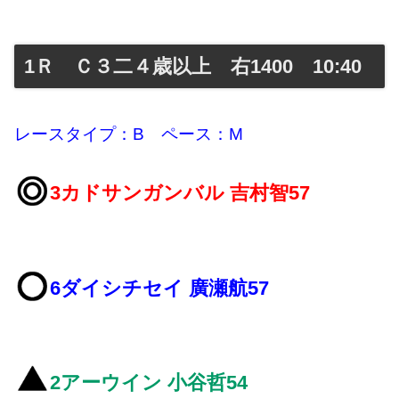
1Ｒ Ｃ３二４歳以上 右1400 10:40
レースタイプ：B ペース：M
3カドサンガンバル 吉村智57
6ダイシチセイ 廣瀬航57
2アーウイン 小谷哲54