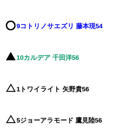
9コトリノサエズリ 藤本現54
10カルデア 千田洋56
1トワイライト 矢野貴56
5ジョーアラモード 鷹見陸56