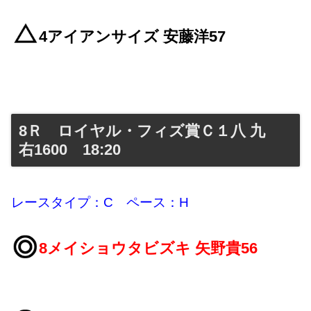
4アイアンサイズ 安藤洋57
8Ｒ ロイヤル・フィズ賞Ｃ１八 九
右1600 18:20
レースタイプ：C ペース：H
8メイショウタビズキ 矢野貴56