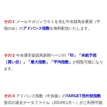
その１
メールマガジンでＧ１を含む中央競馬全重賞（平
地のみ）の
アドバンス指数
を無料配信いたします。
その２
中央通常版競馬新聞ページの
「印」「本紙予想
（買い目）」「最大指数」「平均指数」
が閲覧可能になり
ます。
その３
アドバンス指数（中央版）の
TARGET用外部指数
形式の過去データファイル（2014年1月～）がご利用可能