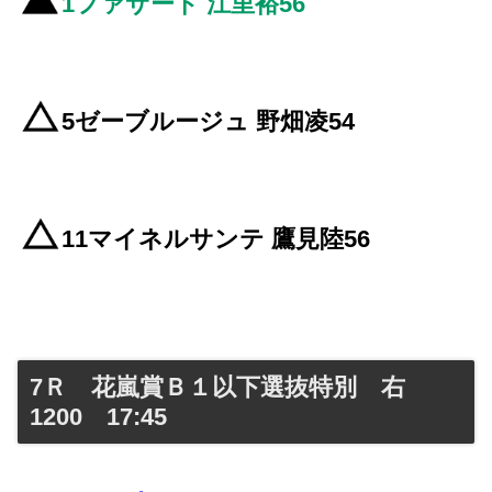
1ファサード 江里裕56
5ゼーブルージュ 野畑凌54
11マイネルサンテ 鷹見陸56
7Ｒ 花嵐賞Ｂ１以下選抜特別 右
1200 17:45