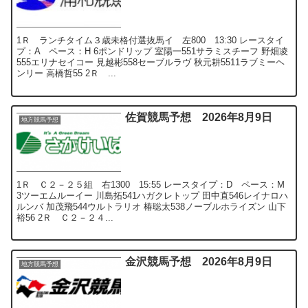
1Ｒ ランチタイム３歳未格付選抜馬イ 左800 13:30 レースタイ
プ：A ペース：H 6ポンドリップ 室陽一551サラミスチーフ 野畑凌
555エリナセイコー 見越彬558セーブルラヴ 秋元耕5511ラブミーヘ
ンリー 高橋哲55 2Ｒ ...
佐賀競馬予想 2026年8月9日
地方競馬予想
1Ｒ Ｃ２－２５組 右1300 15:55 レースタイプ：D ペース：M
3ツーエムルーイー 川島拓541ハガクレトップ 田中直546レイナロハ
ルンバ 加茂飛544ウルトラリオ 椿聡太538ノーブルホライズン 山下
裕56 2Ｒ Ｃ２－２４...
金沢競馬予想 2026年8月9日
地方競馬予想