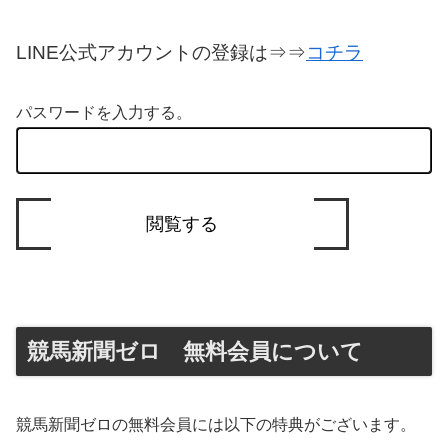
LINE公式アカウントの登録は⇒⇒
コチラ
パスワードを入力する。
競馬新聞ゼロ 無料会員について
競馬新聞ゼロの無料会員には以下の特典がございます。