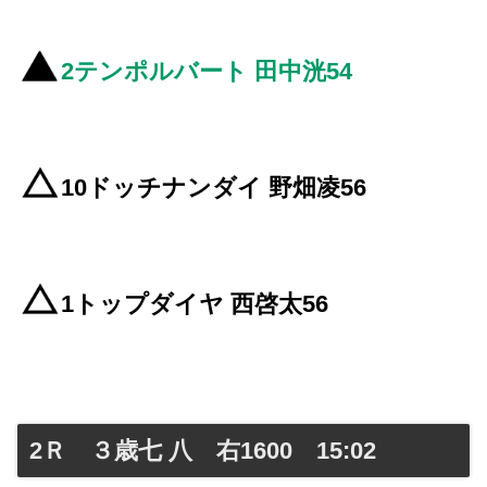
2テンポルバート 田中洸54
10ドッチナンダイ 野畑凌56
1トップダイヤ 西啓太56
2Ｒ ３歳七 八 右1600 15:02