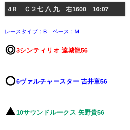
4Ｒ Ｃ２七 八 九 右1600 16:07
レースタイプ：B ペース：M
3シンティリオ 達城龍56
6ヴァルチャースター 吉井章56
10サウンドルークス 矢野貴56