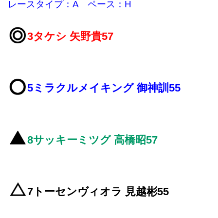
レースタイプ：A ペース：H
3タケシ 矢野貴57
5ミラクルメイキング 御神訓55
8サッキーミツグ 高橋昭57
7トーセンヴィオラ 見越彬55