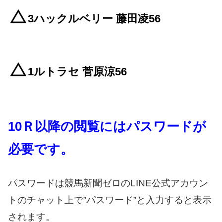
3ハックルベリー 藤田凌56
1ルトラセ 菅原涼56
10Ｒ以降の閲覧にはパスワードが
必要です。
パスワードは競馬新聞ゼロのLINE公式アカウン
トのチャット上で”パスワード”と入力すると表示
されます。