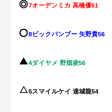
7オーデンミカ 高橋優51
8ビックバンブー 矢野貴56
4ダイヤメ 野畑凌56
5スマイルケイ 達城龍54