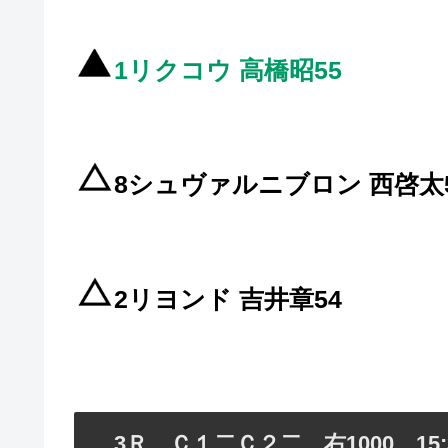
1リクコウ 高橋昭55
8シュヴァルニブロン 西啓太
2リヨンド 吉井章54
3Ｒ Ｃ１二Ｃ２二 右1000 15: