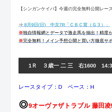
【シンガンケイバ】今週の完全無料公開レー
⇒
8月9日(日) 中京7R「ＣＢＣ賞（Ｇ３）」
※
独自情報網とデータで激走馬を抽出！精度
※
完全無料！メイン予想公開と買い方徹底サ
1Ｒ ３歳一 二 三 右1600 14:3
レースタイプ：D ペース：H
9オーヴァザトラブル 藤田凌