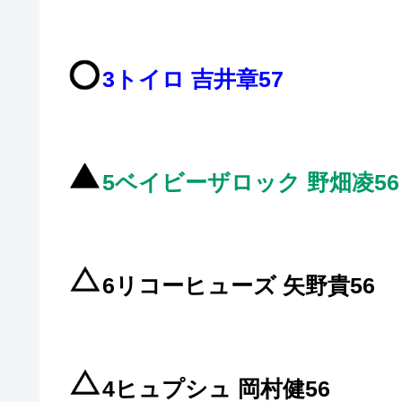
3トイロ 吉井章57
5ベイビーザロック 野畑凌56
6リコーヒューズ 矢野貴56
4ヒュプシュ 岡村健56