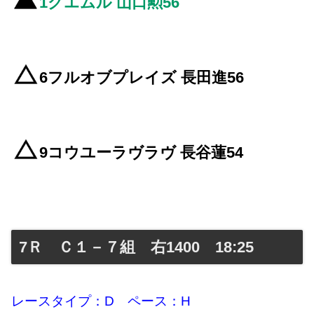
1グエムル 山口勲56
6フルオブプレイズ 長田進56
9コウユーラヴラヴ 長谷蓮54
7Ｒ Ｃ１－７組 右1400 18:25
レースタイプ：D ペース：H