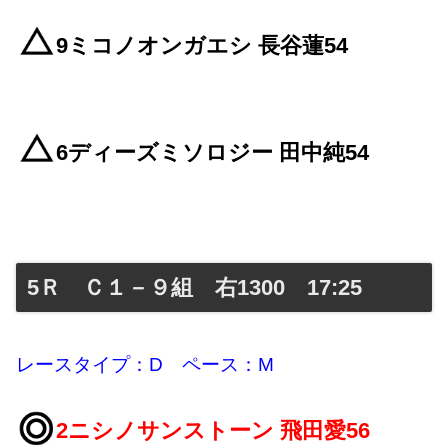
9ミコノオンガエシ 長谷蓮54
6ディーズミソロジー 田中純54
5Ｒ Ｃ１－９組 右1300 17:25
レースタイプ：D ペース：M
2ニシノサンストーン 飛田愛56