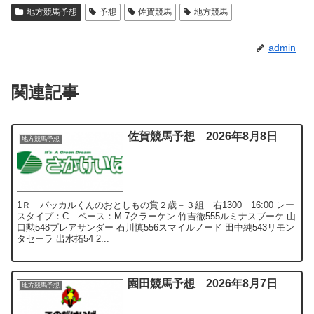
地方競馬予想
予想
佐賀競馬
地方競馬
admin
関連記事
佐賀競馬予想 2026年8月8日
地方競馬予想
1Ｒ パッカルくんのおとしもの賞２歳－３組 右1300 16:00 レー
スタイプ：C ペース：M 7クラーケン 竹吉徹555ルミナスブーケ 山
口勲548プレアサンダー 石川慎556スマイルノード 田中純543リモン
タセーラ 出水拓54 2...
園田競馬予想 2026年8月7日
地方競馬予想