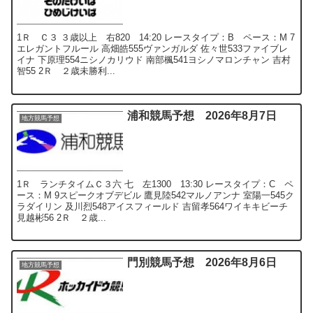
1Ｒ Ｃ３ ３歳以上 右820 14:20 レースタイプ：B ペース：M 7
エレガントフルール 高畑皓555ヴァンガルダ 佐々世533ファイブレ
イナ 下原理554ニシノカリウド 南部楓541ヨシノマロンチャン 吉村
智55 2Ｒ ２歳未勝利...
浦和競馬予想 2026年8月7日
地方競馬予想
1Ｒ ランチタイムＣ３六 七 左1300 13:30 レースタイプ：C ペ
ース：M 9スピークオブデビル 鷹見陸542マルノアンナ 室陽一545ク
ラダイリン 及川烈548アイスフィールド 吉留孝564ワイキキビーチ
見越彬56 2Ｒ ２歳...
門別競馬予想 2026年8月6日
地方競馬予想