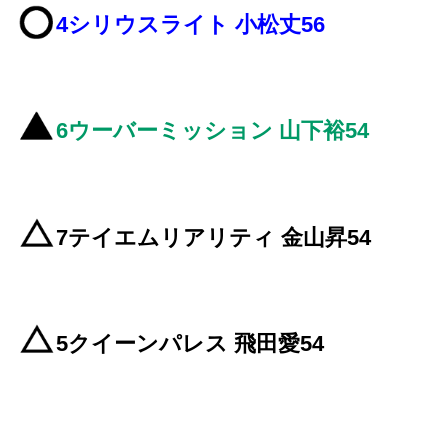
4シリウスライト 小松丈56
6ウーバーミッション 山下裕54
7テイエムリアリティ 金山昇54
5クイーンパレス 飛田愛54