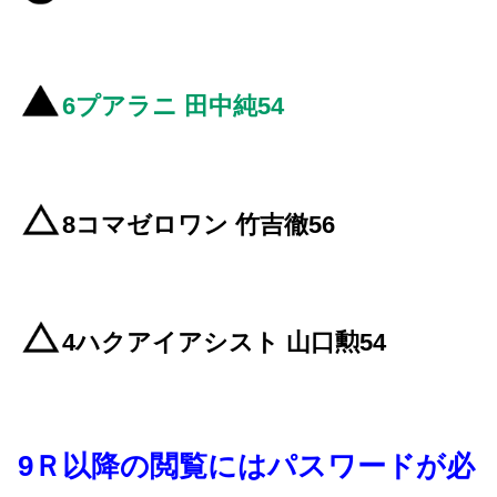
6プアラニ 田中純54
8コマゼロワン 竹吉徹56
4ハクアイアシスト 山口勲54
9Ｒ以降の閲覧にはパスワードが必