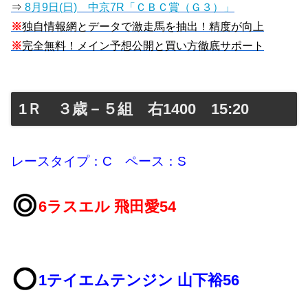
⇒
8月9日(日) 中京7R「ＣＢＣ賞（Ｇ３）」
※
独自情報網とデータで激走馬を抽出！精度が向上
※
完全無料！メイン予想公開と買い方徹底サポート
1Ｒ ３歳－５組 右1400 15:20
レースタイプ：C ペース：S
6ラスエル 飛田愛54
1テイエムテンジン 山下裕56