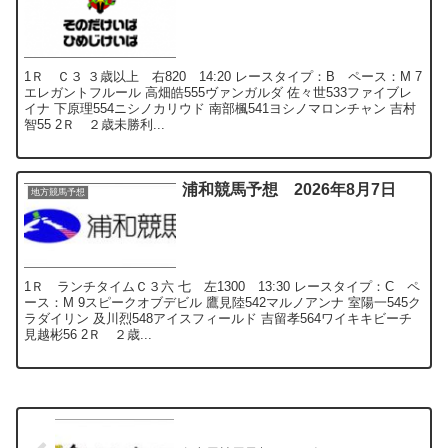
1Ｒ Ｃ３ ３歳以上 右820 14:20 レースタイプ：B ペース：M 7
エレガントフルール 高畑皓555ヴァンガルダ 佐々世533ファイブレ
イナ 下原理554ニシノカリウド 南部楓541ヨシノマロンチャン 吉村
智55 2Ｒ ２歳未勝利...
浦和競馬予想 2026年8月7日
地方競馬予想
1Ｒ ランチタイムＣ３六 七 左1300 13:30 レースタイプ：C ペ
ース：M 9スピークオブデビル 鷹見陸542マルノアンナ 室陽一545ク
ラダイリン 及川烈548アイスフィールド 吉留孝564ワイキキビーチ
見越彬56 2Ｒ ２歳...