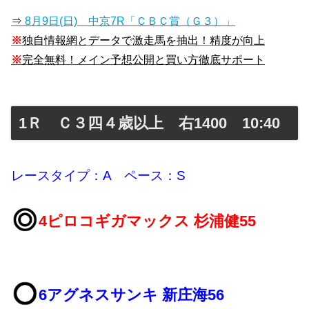
⇒
8月9日(日) 中京7R「ＣＢＣ賞（Ｇ３）」
※
独自情報網とデータで激走馬を抽出！精度が向上
※
完全無料！メイン予想公開と買い方徹底サポート
1Ｒ Ｃ３四４歳以上 右1400 10:40
レースタイプ：A ペース：S
4ピロコギガマックス 杉浦健55
6アグネスサンキ 新庄海56