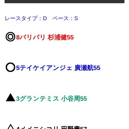
レースタイプ：D ペース：S
8パリパリ 杉浦健55
5テイケイアンジェ 廣瀬航55
3グランテミス 小谷周55