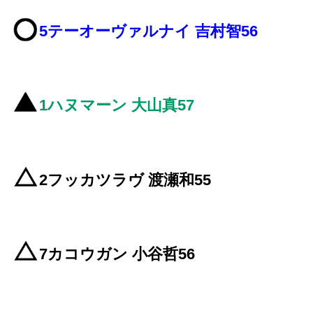
5テーオーヴァルナイ 吉村智56
1ハヌマーン 大山真57
2フッカツラヴ 渡瀬和55
7カコウガン 小谷哲56