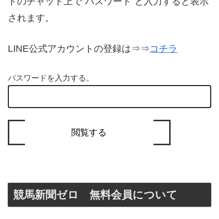
トのチャット上で”パスワード”と入力すると表示
されます。
LINE公式アカウントの登録は⇒⇒
コチラ
パスワードを入力する。
競馬新聞ゼロ 無料会員について