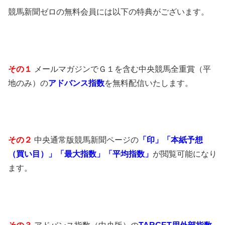
競馬新聞ゼロの無料会員には以下の特典がございます。
その１
メールマガジンでＧ１を含む中央競馬全重賞（平
地のみ）の
アドバンス指数
を無料配信いたします。
その２
中央通常版競馬新聞ページの
「印」「本紙予想
（買い目）」「最大指数」「平均指数」
が閲覧可能になり
ます。