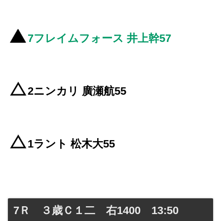
7フレイムフォース 井上幹57
2ニンカリ 廣瀬航55
1ラント 松木大55
7Ｒ ３歳Ｃ１二 右1400 13:50