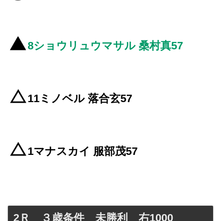
8ショウリュウマサル 桑村真57
11ミノベル 落合玄57
1マナスカイ 服部茂57
2Ｒ ３歳条件 未勝利 右1000