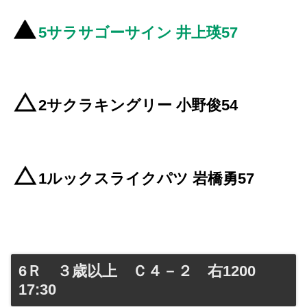
5サラサゴーサイン 井上瑛57
2サクラキングリー 小野俊54
1ルックスライクパツ 岩橋勇57
6Ｒ ３歳以上 Ｃ４－２ 右1200
17:30