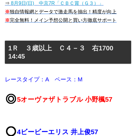
⇒
8月9日(日) 中京7R「ＣＢＣ賞（Ｇ３）」
※
独自情報網とデータで激走馬を抽出！精度が向上
※
完全無料！メイン予想公開と買い方徹底サポート
1Ｒ ３歳以上 Ｃ４－３ 右1700
14:45
レースタイプ：A ペース：M
5オーヴァザトラブル 小野楓57
4ビービーエリス 井上俊57