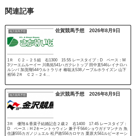
関連記事
佐賀競馬予想 2026年8月9日
地方競馬予想
1Ｒ Ｃ２－２５組 右1300 15:55 レースタイプ：D ペース：M
3ツーエムルーイー 川島拓541ハガクレトップ 田中直546レイナロハ
ルンバ 加茂飛544ウルトラリオ 椿聡太538ノーブルホライズン 山下
裕56 2Ｒ Ｃ２－２４...
金沢競馬予想 2026年8月9日
地方競馬予想
3Ｒ 優翔＆香菜子結婚記念２歳２ 右1400 17:45 レースタイプ：
D ペース：H 2キーントゥウィン 兼子千564ショウガドマンナカ 魚
住謙555カガノジュエル 松戸政556カロヤカ 栗原大561ルビーオーシ