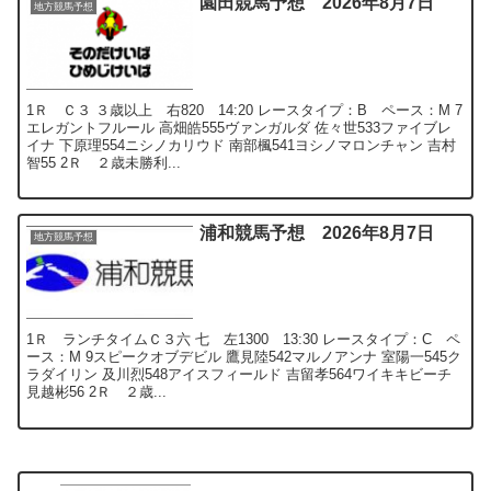
園田競馬予想 2026年8月7日
地方競馬予想
1Ｒ Ｃ３ ３歳以上 右820 14:20 レースタイプ：B ペース：M 7
エレガントフルール 高畑皓555ヴァンガルダ 佐々世533ファイブレ
イナ 下原理554ニシノカリウド 南部楓541ヨシノマロンチャン 吉村
智55 2Ｒ ２歳未勝利...
浦和競馬予想 2026年8月7日
地方競馬予想
1Ｒ ランチタイムＣ３六 七 左1300 13:30 レースタイプ：C ペ
ース：M 9スピークオブデビル 鷹見陸542マルノアンナ 室陽一545ク
ラダイリン 及川烈548アイスフィールド 吉留孝564ワイキキビーチ
見越彬56 2Ｒ ２歳...