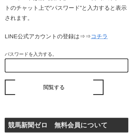
トのチャット上で”パスワード”と入力すると表示
されます。
LINE公式アカウントの登録は⇒⇒
コチラ
パスワードを入力する。
競馬新聞ゼロ 無料会員について