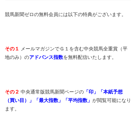
競馬新聞ゼロの無料会員には以下の特典がございます。
その１
メールマガジンでＧ１を含む中央競馬全重賞（平
地のみ）の
アドバンス指数
を無料配信いたします。
その２
中央通常版競馬新聞ページの
「印」「本紙予想
（買い目）」「最大指数」「平均指数」
が閲覧可能になり
ます。