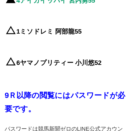
4アイガイッパイ 宮内勇55
1ミソドレミ 阿部龍55
6ヤマノプリティー 小川悠52
9Ｒ以降の閲覧にはパスワードが必
要です。
パスワードは競馬新聞ゼロのLINE公式アカウン