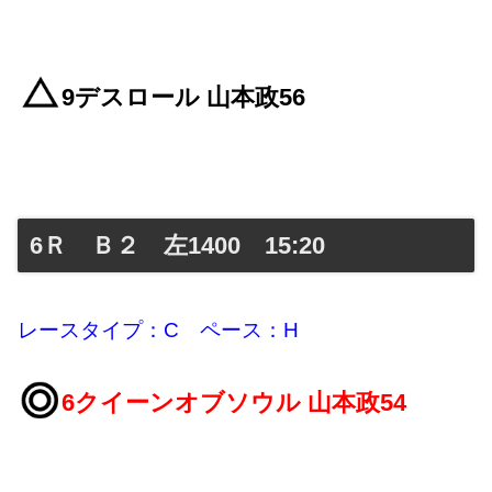
9デスロール 山本政56
6Ｒ Ｂ２ 左1400 15:20
レースタイプ：C ペース：H
6クイーンオブソウル 山本政54