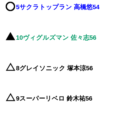
5サクラトップラン 高橋悠54
10ヴィグルズマン 佐々志56
8グレイソニック 塚本涼56
9スーパーリベロ 鈴木祐56