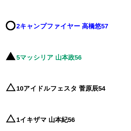
2キャンプファイヤー 高橋悠57
5マッシリア 山本政56
10アイドルフェスタ 菅原辰54
1イキザマ 山本紀56