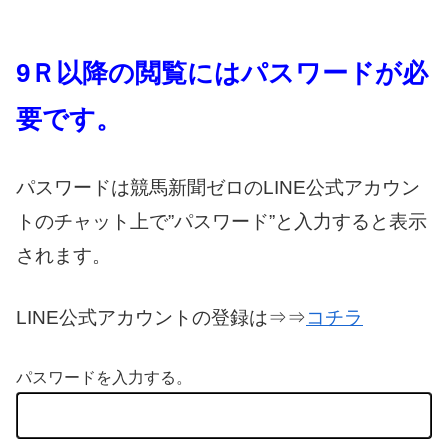
9Ｒ以降の閲覧にはパスワードが必
要です。
パスワードは競馬新聞ゼロのLINE公式アカウン
トのチャット上で”パスワード”と入力すると表示
されます。
LINE公式アカウントの登録は⇒⇒
コチラ
パスワードを入力する。