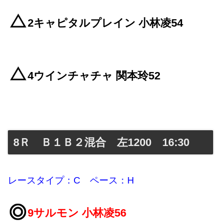
2キャピタルプレイン 小林凌54
4ウインチャチャ 関本玲52
8Ｒ Ｂ１Ｂ２混合 左1200 16:30
レースタイプ：C ペース：H
9サルモン 小林凌56