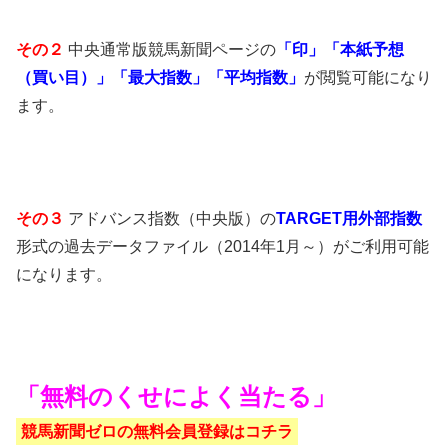
その２
中央通常版競馬新聞ページの
「印」「本紙予想
（買い目）」「最大指数」「平均指数」
が閲覧可能になり
ます。
その３
アドバンス指数（中央版）の
TARGET用外部指数
形式の過去データファイル（2014年1月～）がご利用可能
になります。
「無料のくせによく当たる」
競馬新聞ゼロの無料会員登録はコチラ