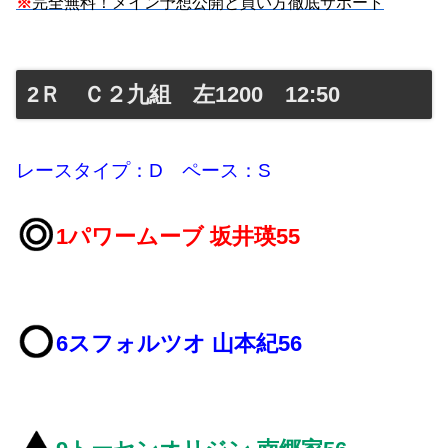
※
完全無料！メイン予想公開と買い方徹底サポート
2Ｒ Ｃ２九組 左1200 12:50
レースタイプ：D ペース：S
1パワームーブ 坂井瑛55
6スフォルツオ 山本紀56