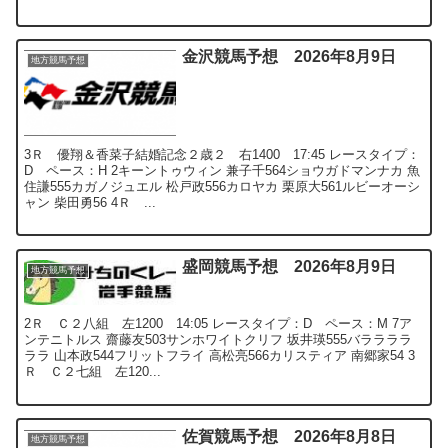
金沢競馬予想 2026年8月9日
地方競馬予想
3Ｒ 優翔＆香菜子結婚記念２歳２ 右1400 17:45 レースタイプ：
D ペース：H 2キーントゥウィン 兼子千564ショウガドマンナカ 魚
住謙555カガノジュエル 松戸政556カロヤカ 栗原大561ルビーオーシ
ャン 柴田勇56 4Ｒ ...
盛岡競馬予想 2026年8月9日
地方競馬予想
2Ｒ Ｃ２八組 左1200 14:05 レースタイプ：D ペース：M 7ア
ンテニトルス 齋藤友503サンホワイトクリフ 坂井瑛555バララララ
ララ 山本政544フリットフライ 高松亮566カリスティア 南郷家54 3
Ｒ Ｃ２七組 左120...
佐賀競馬予想 2026年8月8日
地方競馬予想