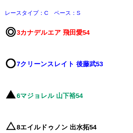
レースタイプ：C ペース：S
3カナデルエア 飛田愛54
7クリーンスレイト 後藤武53
6マジョレル 山下裕54
8エイルドゥノン 出水拓54