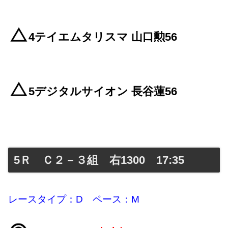
4テイエムタリスマ 山口勲56
5デジタルサイオン 長谷蓮56
5Ｒ Ｃ２－３組 右1300 17:35
レースタイプ：D ペース：M