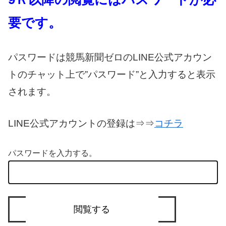
要です。
パスワードは競馬新聞ゼロのLINE公式アカウン
トのチャット上で”パスワード”と入力すると表示
されます。
LINE公式アカウントの登録は⇒⇒
コチラ
パスワードを入力する。