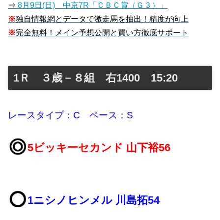
⇒
8月9日(日) 中京7R「ＣＢＣ賞（Ｇ３）」
※
独自情報網とデータで激走馬を抽出！精度が向上
※
完全無料！メイン予想公開と買い方徹底サポート
1Ｒ ３歳－８組 右1400 15:20
レースタイプ：C ペース：S
5ビッキーセカンド 山下裕56
1ニシノヒンメル 川島拓54