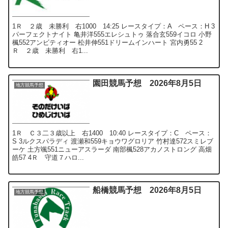
1Ｒ ２歳 未勝利 右1000 14:25 レースタイプ：A ペース：H 3
パーフェクトナイト 亀井洋555エレシュトゥ 落合玄559イコロ 小野
楓552アンビティオー 松井伸551ドリームインハート 宮内勇55 2
Ｒ ２歳 未勝利 右1...
園田競馬予想 2026年8月5日
地方競馬予想
1Ｒ Ｃ３二３歳以上 右1400 10:40 レースタイプ：C ペース：
S 3ルクスパラディ 渡瀬和559キョウワグロリア 竹村達572スミレブ
ーケ 土方颯551ニューアスラーダ 南部楓528アカノストロング 高畑
皓57 4Ｒ 守道７ハロ...
船橋競馬予想 2026年8月5日
地方競馬予想