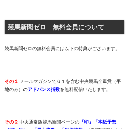
競馬新聞ゼロ 無料会員について
競馬新聞ゼロの無料会員には以下の特典がございます。
その１
メールマガジンでＧ１を含む中央競馬全重賞（平
地のみ）の
アドバンス指数
を無料配信いたします。
その２
中央通常版競馬新聞ページの
「印」「本紙予想