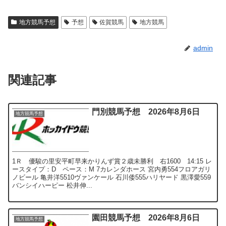
地方競馬予想
予想
佐賀競馬
地方競馬
admin
関連記事
門別競馬予想 2026年8月6日
地方競馬予想
1Ｒ 優駿の里安平町早来かりんず賞２歳未勝利 右1600 14:15 レ
ースタイプ：D ペース：M 7カレンダホース 宮内勇554フロアガリ
ノビール 亀井洋5510ヴァンケール 石川倭555ハリヤード 黒澤愛559
バンシイハーピー 松井伸...
園田競馬予想 2026年8月6日
地方競馬予想