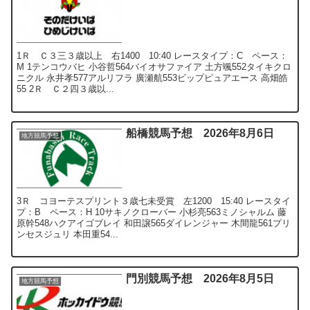
1Ｒ Ｃ３三３歳以上 右1400 10:40 レースタイプ：C ペース：
M 1テンコウバヒ 小谷哲564バイオサファイア 土方颯552タイキクロ
ニクル 永井孝577アルリフラ 廣瀬航553ビップピュアエース 高畑皓
55 2Ｒ Ｃ２四３歳以...
船橋競馬予想 2026年8月6日
地方競馬予想
3Ｒ コヨーテスプリント３歳七未受賞 左1200 15:40 レースタイ
プ：B ペース：H 10サキノクローバー 小杉亮563ミノシャルム 藤
原幹548ハクアイゴブレイ 和田譲565ダイレンジャー 木間龍561プリ
ンセスジュリ 本田重54...
門別競馬予想 2026年8月5日
地方競馬予想