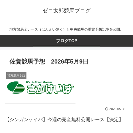
ゼロ太郎競馬ブログ
地方競馬全レース（ばんえい除く）と中央競馬の重賞予想記事を公開。
ブログTOP
佐賀競馬予想 2026年5月9日
地方競馬予想
2026.05.08
【シンガンケイバ】今週の完全無料公開レース【決定】