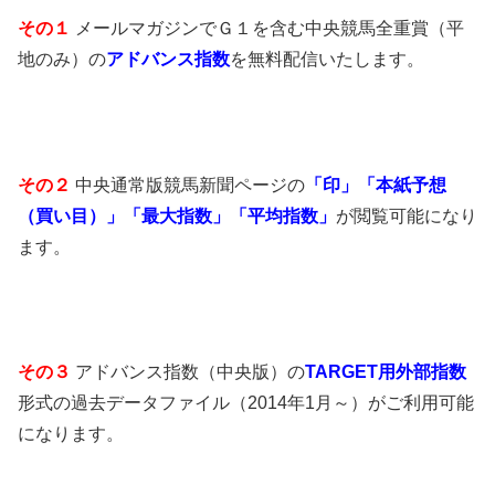
その１
メールマガジンでＧ１を含む中央競馬全重賞（平
地のみ）の
アドバンス指数
を無料配信いたします。
その２
中央通常版競馬新聞ページの
「印」「本紙予想
（買い目）」「最大指数」「平均指数」
が閲覧可能になり
ます。
その３
アドバンス指数（中央版）の
TARGET用外部指数
形式の過去データファイル（2014年1月～）がご利用可能
になります。