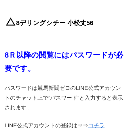
8デリングシチー 小松丈56
8Ｒ以降の閲覧にはパスワードが必
要です。
パスワードは競馬新聞ゼロのLINE公式アカウン
トのチャット上で”パスワード”と入力すると表示
されます。
LINE公式アカウントの登録は⇒⇒
コチラ