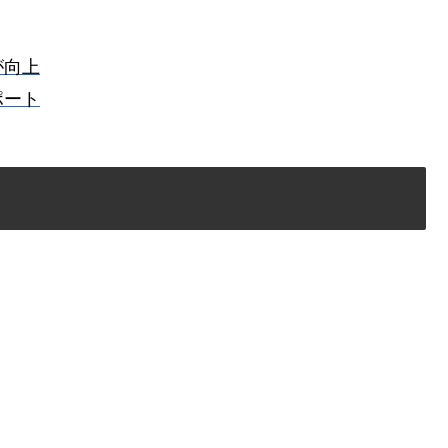
が向上
ポート