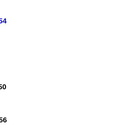
54
0
56