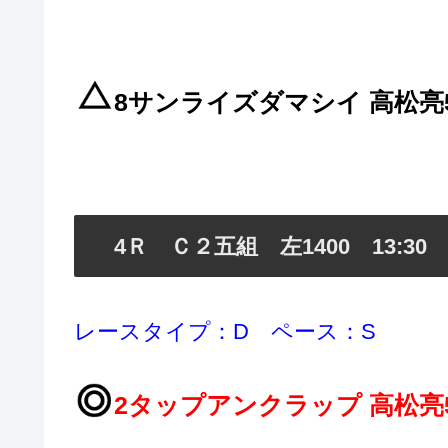
8サンライズダマシイ 高松亮
4Ｒ Ｃ２五組 左1400 13:30
レースタイプ：D ペース：S
2タップアンクラップ 高松亮