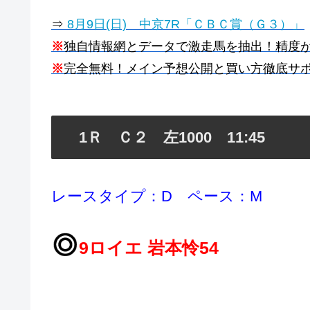
⇒
8月9日(日) 中京7R「ＣＢＣ賞（Ｇ３）」
※
独自情報網とデータで激走馬を抽出！精度
※
完全無料！メイン予想公開と買い方徹底サ
1Ｒ Ｃ２ 左1000 11:45
レースタイプ：D ペース：M
9ロイエ 岩本怜54