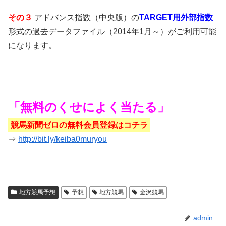
その３
アドバンス指数（中央版）の
TARGET用外部指数
形式の過去データファイル（2014年1月～）がご利用可能
になります。
「無料のくせによく当たる」
競馬新聞ゼロの無料会員登録はコチラ
⇒
http://bit.ly/keiba0muryou
地方競馬予想
予想
地方競馬
金沢競馬
admin