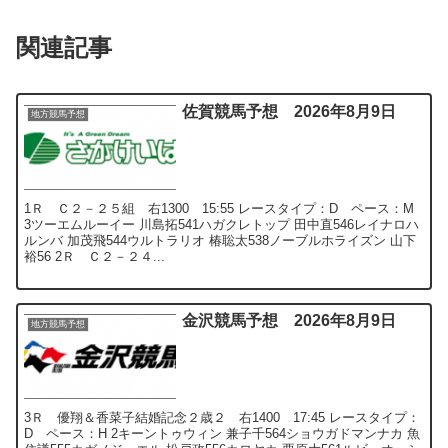
関連記事
佐賀競馬予想 2026年8月9日
地方競馬予想
1Ｒ Ｃ２－２５組 右1300 15:55 レースタイプ：D ペース：M
3ツーエムルーイー 川島拓541ハガクレトップ 田中直546レイナロハ
ルンバ 加茂飛544ウルトラリオ 椿聡太538ノーブルホライズン 山下
裕56 2Ｒ Ｃ２－２４...
金沢競馬予想 2026年8月9日
地方競馬予想
3Ｒ 優翔＆香菜子結婚記念２歳２ 右1400 17:45 レースタイプ：
D ペース：H 2キーントゥウィン 兼子千564ショウガドマンナカ 魚