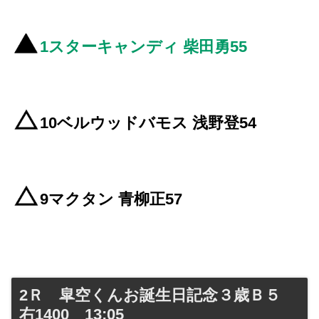
1スターキャンディ 柴田勇55
10ベルウッドバモス 浅野登54
9マクタン 青柳正57
2Ｒ 皐空くんお誕生日記念３歳Ｂ５
右1400 13:05