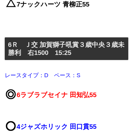
7ナックハーツ 青柳正55
6Ｒ Ｊ交 加賀獅子吼賞３歳中央３歳未
勝利 右1500 15:25
レースタイプ：D ペース：S
6ラブラブセイナ 田知弘55
4ジャズホリック 田口貫55