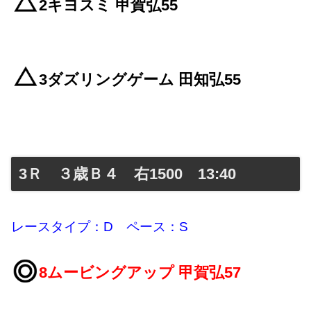
2キヨスミ 甲賀弘55
3ダズリングゲーム 田知弘55
3Ｒ ３歳Ｂ４ 右1500 13:40
レースタイプ：D ペース：S
8ムービングアップ 甲賀弘57