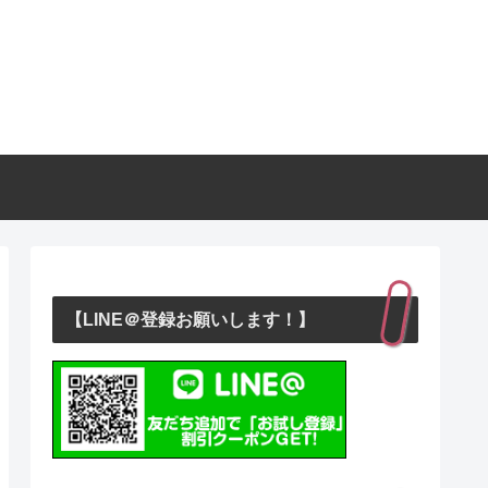
【LINE＠登録お願いします！】