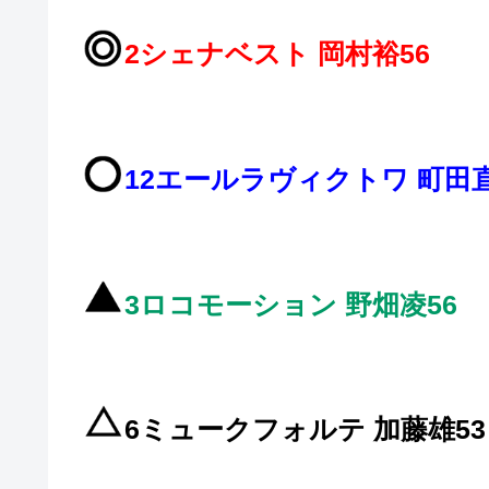
2シェナベスト 岡村裕56
12エールラヴィクトワ 町田直
3ロコモーション 野畑凌56
6ミュークフォルテ 加藤雄53