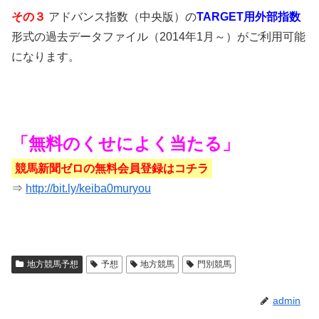
その３
アドバンス指数（中央版）の
TARGET用外部指数
形式の過去データファイル（2014年1月～）がご利用可能
になります。
「無料のくせによく当たる」
競馬新聞ゼロの無料会員登録はコチラ
⇒
http://bit.ly/keiba0muryou
地方競馬予想
予想
地方競馬
門別競馬
admin