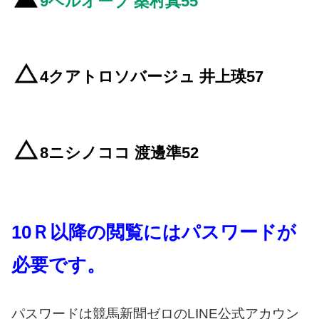
9ベルオーブ 桑村真55
4クアトロソバージュ 井上瑛57
8ニシノココ 渡邊準52
10Ｒ以降の閲覧にはパスワードが
必要です。
パスワードは競馬新聞ゼロのLINE公式アカウン