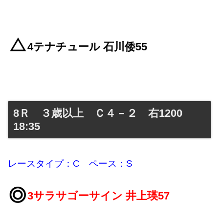
4テナチュール 石川倭55
8Ｒ ３歳以上 Ｃ４－２ 右1200
18:35
レースタイプ：C ペース：S
3サラサゴーサイン 井上瑛57