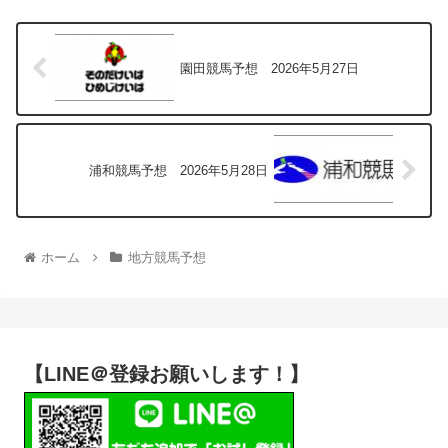
園田競馬予想 2026年5月27日
浦和競馬予想 2026年5月28日
ホーム
地方競馬予想
【LINE＠登録お願いします！】