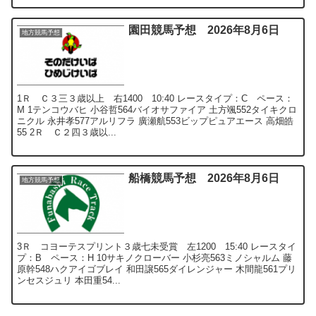
園田競馬予想 2026年8月6日
地方競馬予想
1Ｒ Ｃ３三３歳以上 右1400 10:40 レースタイプ：C ペース：
M 1テンコウバヒ 小谷哲564バイオサファイア 土方颯552タイキクロ
ニクル 永井孝577アルリフラ 廣瀬航553ビップピュアエース 高畑皓
55 2Ｒ Ｃ２四３歳以...
船橋競馬予想 2026年8月6日
地方競馬予想
3Ｒ コヨーテスプリント３歳七未受賞 左1200 15:40 レースタイ
プ：B ペース：H 10サキノクローバー 小杉亮563ミノシャルム 藤
原幹548ハクアイゴブレイ 和田譲565ダイレンジャー 木間龍561プリ
ンセスジュリ 本田重54...