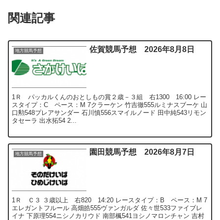
関連記事
佐賀競馬予想 2026年8月8日
地方競馬予想
1Ｒ パッカルくんのおとしもの賞２歳－３組 右1300 16:00 レー
スタイプ：C ペース：M 7クラーケン 竹吉徹555ルミナスブーケ 山
口勲548プレアサンダー 石川慎556スマイルノード 田中純543リモン
タセーラ 出水拓54 2...
園田競馬予想 2026年8月7日
地方競馬予想
1Ｒ Ｃ３ ３歳以上 右820 14:20 レースタイプ：B ペース：M 7
エレガントフルール 高畑皓555ヴァンガルダ 佐々世533ファイブレ
イナ 下原理554ニシノカリウド 南部楓541ヨシノマロンチャン 吉村