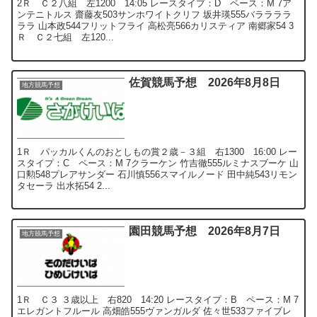
2Ｒ Ｃ２八組 左1200 14:05 レースタイプ：D ペース：M 7ア
ンテニトルス 齋藤友503サンホワイトクリフ 坂井瑛555バララララ
ララ 山本政544フリットフライ 高松亮566カリスティア 南郷家54 3
Ｒ Ｃ２七組 左120...
佐賀競馬予想 2026年8月8日
地方競馬予想
1Ｒ パッカルくんのおとしもの賞２歳－３組 右1300 16:00 レー
スタイプ：C ペース：M 7クラーケン 竹吉徹555ルミナスブーケ 山
口勲548プレアサンダー 石川慎556スマイルノード 田中純543リモン
タセーラ 出水拓54 2...
園田競馬予想 2026年8月7日
地方競馬予想
1Ｒ Ｃ３ ３歳以上 右820 14:20 レースタイプ：B ペース：M 7
エレガントフルール 高畑皓555ヴァンガルダ 佐々世533ファイブレ