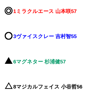
1ミラクルエース 山本咲57
3ヴァイスクレー 吉村智55
6マグネター 杉浦健57
8マジカルフェイス 小谷哲56