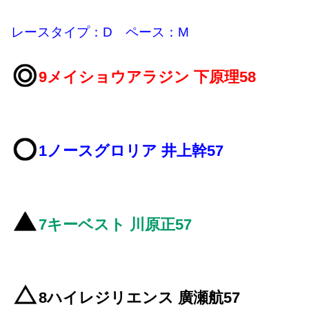
レースタイプ：D ペース：M
9メイショウアラジン 下原理58
1ノースグロリア 井上幹57
7キーベスト 川原正57
8ハイレジリエンス 廣瀬航57