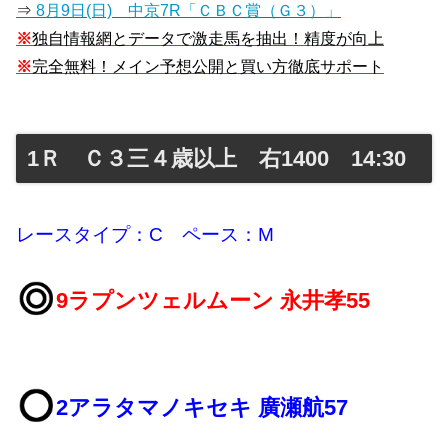
⇒
8月9日(日) 中京7R「ＣＢＣ賞（Ｇ３）」
※
独自情報網とデータで激走馬を抽出！精度が向上
※
完全無料！メイン予想公開と買い方徹底サポート
1Ｒ Ｃ３三４歳以上 右1400 14:30
レースタイプ：C ペース：M
9ラプンツェルムーン 永井孝55
2アラタマノキセキ 廣瀬航57