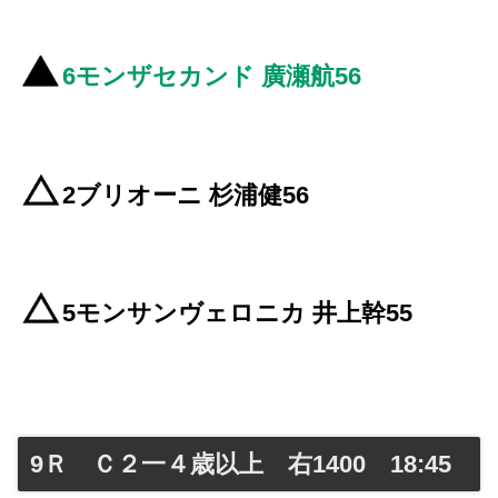
6モンザセカンド 廣瀬航56
2ブリオーニ 杉浦健56
5モンサンヴェロニカ 井上幹55
9Ｒ Ｃ２一４歳以上 右1400 18:45