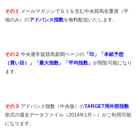
その１
メールマガジンでＧ１を含む中央競馬全重賞（平
地のみ）の
アドバンス指数
を無料配信いたします。
その２
中央通常版競馬新聞ページの
「印」「本紙予想
（買い目）」「最大指数」「平均指数」
が閲覧可能になり
ます。
その３
アドバンス指数（中央版）の
TARGET用外部指数
形式の過去データファイル（2014年1月～）がご利用可能
になります。