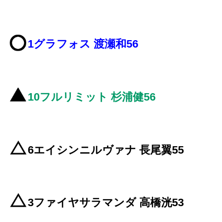
1グラフォス 渡瀬和56
10フルリミット 杉浦健56
6エイシンニルヴァナ 長尾翼55
3ファイヤサラマンダ 高橋洸53