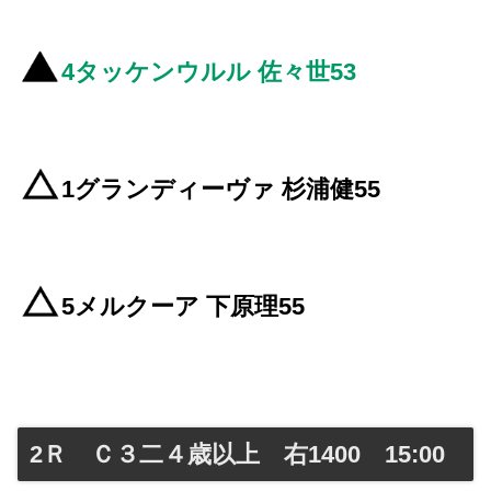
4タッケンウルル 佐々世53
1グランディーヴァ 杉浦健55
5メルクーア 下原理55
2Ｒ Ｃ３二４歳以上 右1400 15:00