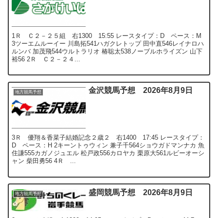
1Ｒ Ｃ２－２５組 右1300 15:55 レースタイプ：D ペース：M
3ツーエムルーイー 川島拓541ハガクレトップ 田中直546レイナロハ
ルンバ 加茂飛544ウルトラリオ 椿聡太538ノーブルホライズン 山下
裕56 2Ｒ Ｃ２－２４...
金沢競馬予想 2026年8月9日
地方競馬予想
3Ｒ 優翔＆香菜子結婚記念２歳２ 右1400 17:45 レースタイプ：
D ペース：H 2キーントゥウィン 兼子千564ショウガドマンナカ 魚
住謙555カガノジュエル 松戸政556カロヤカ 栗原大561ルビーオーシ
ャン 柴田勇56 4Ｒ ...
盛岡競馬予想 2026年8月9日
地方競馬予想