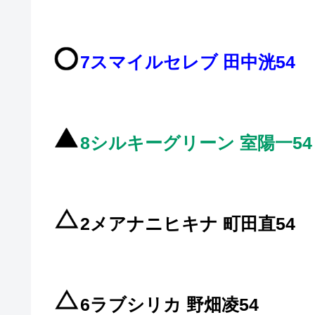
7スマイルセレブ 田中洸54
8シルキーグリーン 室陽一54
2メアナニヒキナ 町田直54
6ラブシリカ 野畑凌54