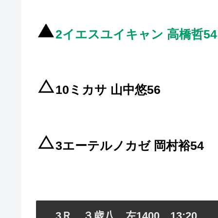
2イエスユイキャン 高橋哲54
10ミカサ 山中悠56
3エーテルノカゼ 岡村裕54
3Ｒ ３歳八 左1400 13:20