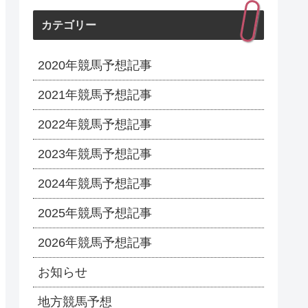
カテゴリー
2020年競馬予想記事
2021年競馬予想記事
2022年競馬予想記事
2023年競馬予想記事
2024年競馬予想記事
2025年競馬予想記事
2026年競馬予想記事
お知らせ
地方競馬予想