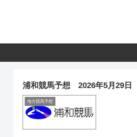
浦和競馬予想 2026年5月29日
地方競馬予想