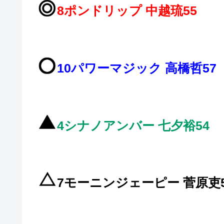
8ポンドリップ 中越琉55
10パワーマジック 高橋哲57
4シナノアンバー 七夕裕54
7モーニンジェーピー 菅原吏5