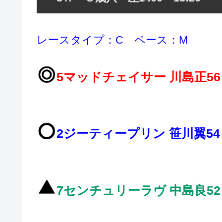
レースタイプ：C ペース：M
5マッドチェイサー 川島正56
2ジーティープリン 笹川翼54
7センチュリーラヴ 中島良52