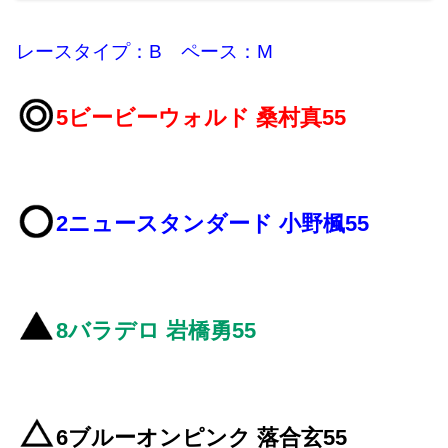
レースタイプ：B ペース：M
5ビービーウォルド 桑村真55
2ニュースタンダード 小野楓55
8バラデロ 岩橋勇55
6ブルーオンピンク 落合玄55