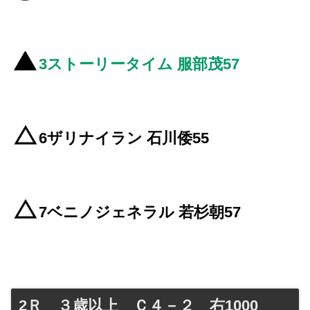
3ストーリータイム 服部茂57
6ザリナイラン 石川倭55
7ベニノジェネラル 若杉朝57
2Ｒ ３歳以上 Ｃ４－２ 右1000