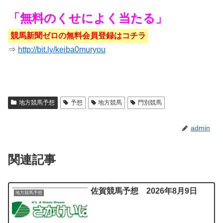
「無料のくせによく当たる」
競馬新聞ゼロの無料会員登録はコチラ
⇒
http://bit.ly/keiba0muryou
地方競馬予想
予想
地方競馬
門別競馬
admin
関連記事
佐賀競馬予想 2026年8月9日
地方競馬予想