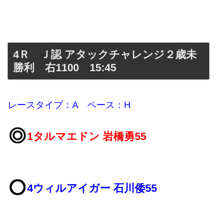
4Ｒ Ｊ認 アタックチャレンジ２歳未
勝利 右1100 15:45
レースタイプ：A ペース：H
1タルマエドン 岩橋勇55
4ウィルアイガー 石川倭55