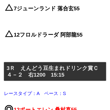
7ジューンランド 落合玄55
12フロルドラーダ 阿部龍55
3Ｒ えんどう豆生まれドリンク賞Ｃ
４－２ 右1200 15:15
レースタイプ：A ペース：S
12ポートエレン 桑村真55