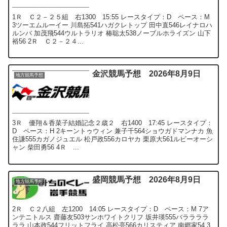
1Ｒ Ｃ２－２５組 右1300 15:55 レースタイプ：D ペース：M
3ツーエムルーイー 川島拓541ハガクレトップ 田中直546レイナロハ
ルンバ 加茂飛544ウルトラリオ 椿聡太538ノーブルホライズン 山下
裕56 2Ｒ Ｃ２－２４...
金沢競馬予想 2026年8月9日
地方競馬予想
3Ｒ 優翔＆香菜子結婚記念２歳２ 右1400 17:45 レースタイプ：
D ペース：H 2キーントゥウィン 兼子千564ショウガドマンナカ 魚
住謙555カガノジュエル 松戸政556カロヤカ 栗原大561ルビーオーシ
ャン 柴田勇56 4Ｒ ...
盛岡競馬予想 2026年8月9日
地方競馬予想
2Ｒ Ｃ２八組 左1200 14:05 レースタイプ：D ペース：M 7ア
ンテニトルス 齋藤友503サンホワイトクリフ 坂井瑛555バララララ
ララ 山本政544フリットフライ 高松亮566カリスティア 南郷家54 3