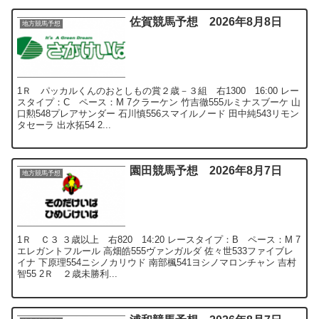
佐賀競馬予想 2026年8月8日
地方競馬予想
1Ｒ パッカルくんのおとしもの賞２歳－３組 右1300 16:00 レー
スタイプ：C ペース：M 7クラーケン 竹吉徹555ルミナスブーケ 山
口勲548プレアサンダー 石川慎556スマイルノード 田中純543リモン
タセーラ 出水拓54 2...
園田競馬予想 2026年8月7日
地方競馬予想
1Ｒ Ｃ３ ３歳以上 右820 14:20 レースタイプ：B ペース：M 7
エレガントフルール 高畑皓555ヴァンガルダ 佐々世533ファイブレ
イナ 下原理554ニシノカリウド 南部楓541ヨシノマロンチャン 吉村
智55 2Ｒ ２歳未勝利...