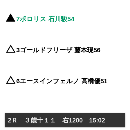
7ポロリス 石川駿54
3ゴールドフリーザ 藤本現56
6エースインフェルノ 高橋優51
2Ｒ ３歳十１１ 右1200 15:02