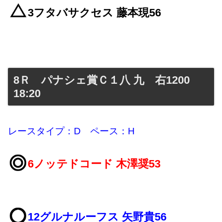
3フタバサクセス 藤本現56
8Ｒ パナシェ賞Ｃ１八 九 右1200
18:20
レースタイプ：D ペース：H
6ノッテドコード 木澤奨53
12グルナルーフス 矢野貴56