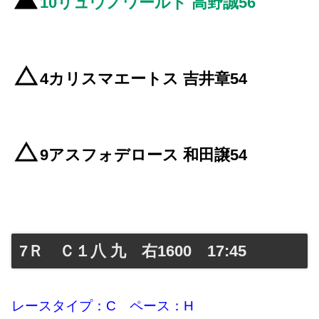
10リュウノワールド 高野誠56
4カリスマエートス 吉井章54
9アスフォデロース 和田譲54
7Ｒ Ｃ１八 九 右1600 17:45
レースタイプ：C ペース：H