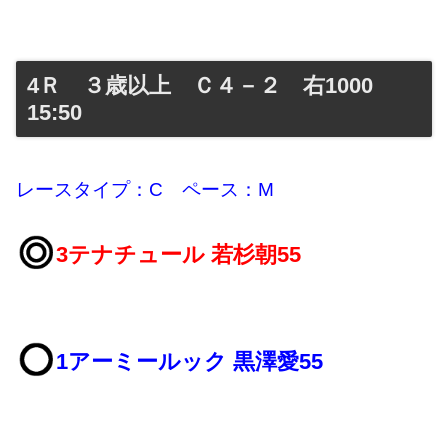
4Ｒ ３歳以上 Ｃ４－２ 右1000
15:50
レースタイプ：C ペース：M
3テナチュール 若杉朝55
1アーミールック 黒澤愛55