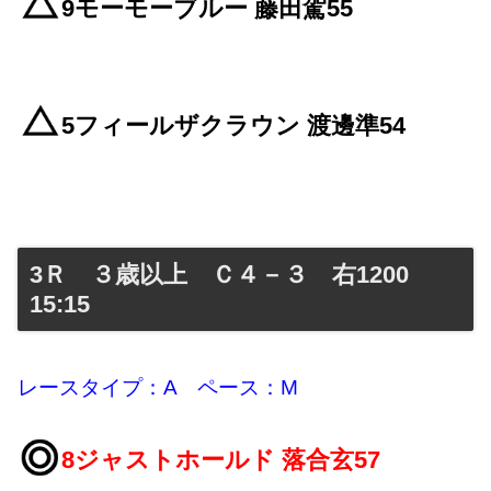
9モーモーブルー 藤田駕55
5フィールザクラウン 渡邊準54
3Ｒ ３歳以上 Ｃ４－３ 右1200
15:15
レースタイプ：A ペース：M
8ジャストホールド 落合玄57