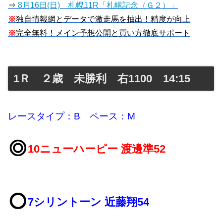
⇒
8月16日(日) 札幌11R「札幌記念（Ｇ２）」
※
独自情報網とデータで激走馬を抽出！精度が向上
※
完全無料！メイン予想公開と買い方徹底サポート
1Ｒ ２歳 未勝利 右1100 14:15
レースタイプ：B ペース：M
10ニューハーピー 渡邊準52
7シリントーン 近藤翔54