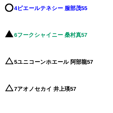
4ピエールテネシー 服部茂55
6フークシャイニー 桑村真57
5ユニコーンホエール 阿部龍57
7アオノセカイ 井上瑛57