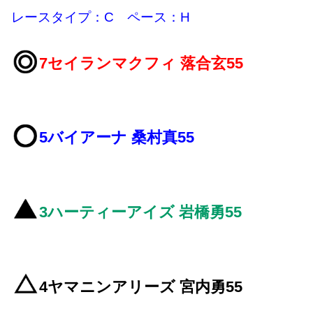
レースタイプ：C ペース：H
7セイランマクフィ 落合玄55
5バイアーナ 桑村真55
3ハーティーアイズ 岩橋勇55
4ヤマニンアリーズ 宮内勇55