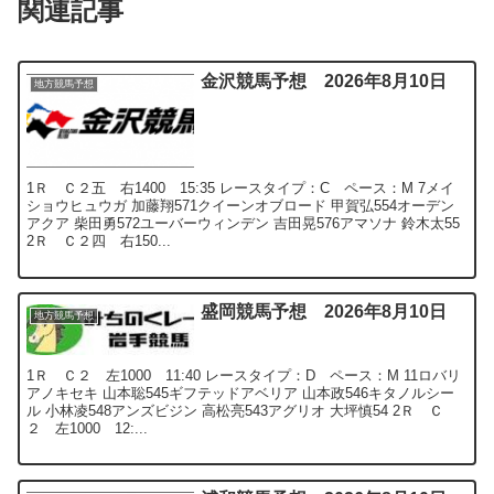
関連記事
金沢競馬予想 2026年8月10日
地方競馬予想
1Ｒ Ｃ２五 右1400 15:35 レースタイプ：C ペース：M 7メイ
ショウヒュウガ 加藤翔571クイーンオブロード 甲賀弘554オーデン
アクア 柴田勇572ユーバーウィンデン 吉田晃576アマソナ 鈴木太55
2Ｒ Ｃ２四 右150...
盛岡競馬予想 2026年8月10日
地方競馬予想
1Ｒ Ｃ２ 左1000 11:40 レースタイプ：D ペース：M 11ロバリ
アノキセキ 山本聡545ギフテッドアベリア 山本政546キタノルシー
ル 小林凌548アンズビジン 高松亮543アグリオ 大坪慎54 2Ｒ Ｃ
２ 左1000 12:...