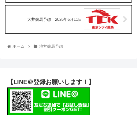
大井競馬予想 2026年6月11日
ホーム
地方競馬予想
【LINE＠登録お願いします！】