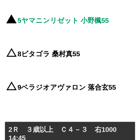
5ヤマニンリゼット 小野楓55
8ピタゴラ 桑村真55
9ベラジオアヴァロン 落合玄55
2Ｒ ３歳以上 Ｃ４－３ 右1000
14:45