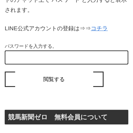
されます。
LINE公式アカウントの登録は⇒⇒
コチラ
パスワードを入力する。
競馬新聞ゼロ 無料会員について