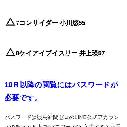
7コンサイダー 小川悠55
8ケイアイブイスリー 井上瑛57
10Ｒ以降の閲覧にはパスワードが
必要です。
パスワードは競馬新聞ゼロのLINE公式アカウン
トのチャット上で”パスワード”と入力すると表示