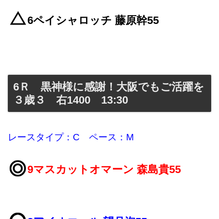
6ペイシャロッチ 藤原幹55
6Ｒ 黒神様に感謝！大阪でもご活躍を
３歳３ 右1400 13:30
レースタイプ：C ペース：M
9マスカットオマーン 森島貴55