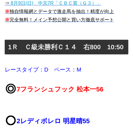
⇒
8月9日(日) 中京7R「ＣＢＣ賞（Ｇ３）」
※
独自情報網とデータで激走馬を抽出！精度が向上
※
完全無料！メイン予想公開と買い方徹底サポート
1Ｒ Ｃ級未勝利Ｃ１４ 右800 10:50
レースタイプ：D ペース：M
7フランシュフック 松本一56
2レディボレロ 明星晴55