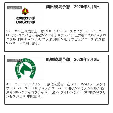
園田競馬予想 2026年8月6日
地方競馬予想
1Ｒ Ｃ３三３歳以上 右1400 10:40 レースタイプ：C ペース：
M 1テンコウバヒ 小谷哲564バイオサファイア 土方颯552タイキクロ
ニクル 永井孝577アルリフラ 廣瀬航553ビップピュアエース 高畑皓
55 2Ｒ Ｃ２四３歳以...
船橋競馬予想 2026年8月6日
地方競馬予想
3Ｒ コヨーテスプリント３歳七未受賞 左1200 15:40 レースタイ
プ：B ペース：H 10サキノクローバー 小杉亮563ミノシャルム 藤
原幹548ハクアイゴブレイ 和田譲565ダイレンジャー 木間龍561プリ
ンセスジュリ 本田重54...