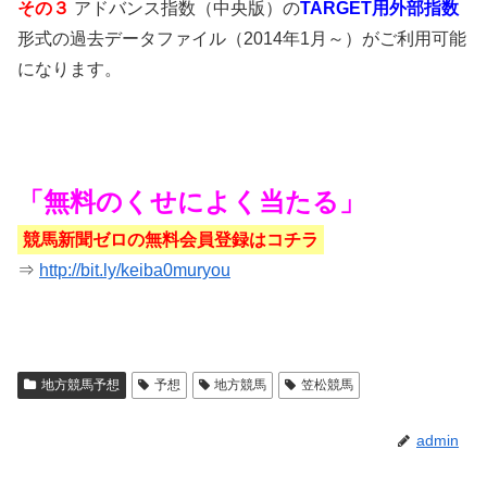
その３
アドバンス指数（中央版）の
TARGET用外部指数
形式の過去データファイル（2014年1月～）がご利用可能
になります。
「無料のくせによく当たる」
競馬新聞ゼロの無料会員登録はコチラ
⇒
http://bit.ly/keiba0muryou
地方競馬予想
予想
地方競馬
笠松競馬
admin