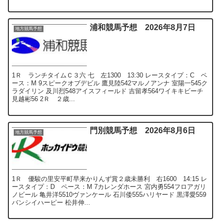
浦和競馬予想 2026年8月7日
地方競馬予想
1Ｒ ランチタイムＣ３六 七 左1300 13:30 レースタイプ：C ペ
ース：M 9スピークオブデビル 鷹見陸542マルノアンナ 室陽一545ク
ラダイリン 及川烈548アイスフィールド 吉留孝564ワイキキビーチ
見越彬56 2Ｒ ２歳...
門別競馬予想 2026年8月6日
地方競馬予想
1Ｒ 優駿の里安平町早来かりんず賞２歳未勝利 右1600 14:15 レ
ースタイプ：D ペース：M 7カレンダホース 宮内勇554フロアガリ
ノビール 亀井洋5510ヴァンケール 石川倭555ハリヤード 黒澤愛559
バンシイハーピー 松井伸...