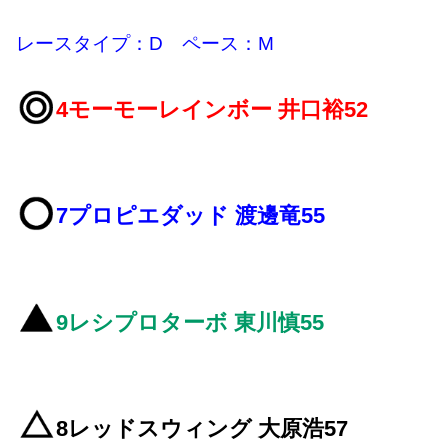
レースタイプ：D ペース：M
4モーモーレインボー 井口裕52
7プロピエダッド 渡邊竜55
9レシプロターボ 東川慎55
8レッドスウィング 大原浩57