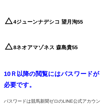
4ジューンナデシコ 望月洵55
8ネオアマゾネス 森島貴55
10Ｒ以降の閲覧にはパスワードが
必要です。
パスワードは競馬新聞ゼロのLINE公式アカウン