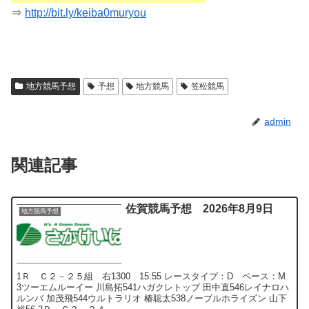
⇒
http://bit.ly/keiba0muryou
地方競馬予想
予想
地方競馬
笠松競馬
admin
関連記事
佐賀競馬予想 2026年8月9日
地方競馬予想
1Ｒ Ｃ２－２５組 右1300 15:55 レースタイプ：D ペース：M
3ツーエムルーイー 川島拓541ハガクレトップ 田中直546レイナロハ
ルンバ 加茂飛544ウルトラリオ 椿聡太538ノーブルホライズン 山下