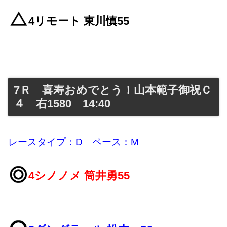
4リモート 東川慎55
7Ｒ 喜寿おめでとう！山本範子御祝Ｃ
４ 右1580 14:40
レースタイプ：D ペース：M
4シノノメ 筒井勇55