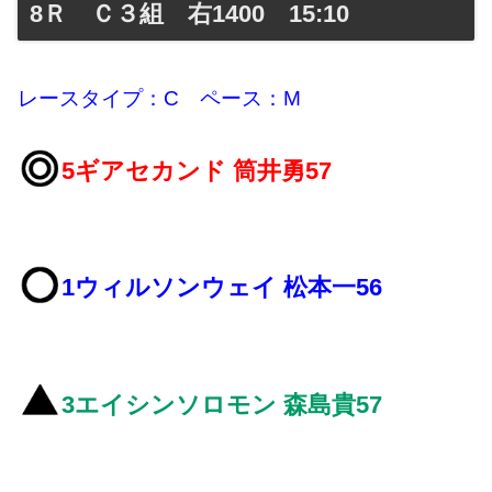
8Ｒ Ｃ３組 右1400 15:10
レースタイプ：C ペース：M
5ギアセカンド 筒井勇57
1ウィルソンウェイ 松本一56
3エイシンソロモン 森島貴57