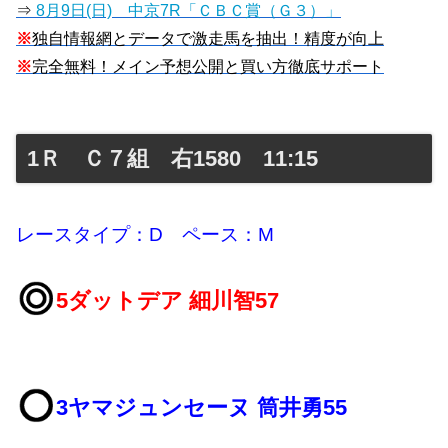
⇒
8月9日(日) 中京7R「ＣＢＣ賞（Ｇ３）」
※
独自情報網とデータで激走馬を抽出！精度が向上
※
完全無料！メイン予想公開と買い方徹底サポート
1Ｒ Ｃ７組 右1580 11:15
レースタイプ：D ペース：M
5ダットデア 細川智57
3ヤマジュンセーヌ 筒井勇55