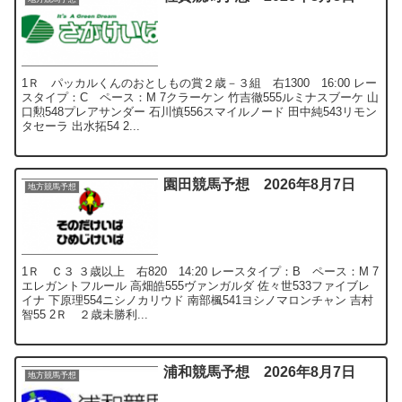
1Ｒ パッカルくんのおとしもの賞２歳－３組 右1300 16:00 レー
スタイプ：C ペース：M 7クラーケン 竹吉徹555ルミナスブーケ 山
口勲548プレアサンダー 石川慎556スマイルノード 田中純543リモン
タセーラ 出水拓54 2...
園田競馬予想 2026年8月7日
地方競馬予想
1Ｒ Ｃ３ ３歳以上 右820 14:20 レースタイプ：B ペース：M 7
エレガントフルール 高畑皓555ヴァンガルダ 佐々世533ファイブレ
イナ 下原理554ニシノカリウド 南部楓541ヨシノマロンチャン 吉村
智55 2Ｒ ２歳未勝利...
浦和競馬予想 2026年8月7日
地方競馬予想