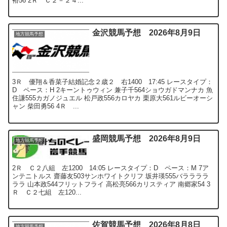
裕56 2Ｒ Ｃ２－２４...
金沢競馬予想 2026年8月9日
地方競馬予想
3Ｒ 優翔＆香菜子結婚記念２歳２ 右1400 17:45 レースタイプ：
D ペース：H 2キーントゥウィン 兼子千564ショウガドマンナカ 魚
住謙555カガノジュエル 松戸政556カロヤカ 栗原大561ルビーオーシ
ャン 柴田勇56 4Ｒ ...
盛岡競馬予想 2026年8月9日
地方競馬予想
2Ｒ Ｃ２八組 左1200 14:05 レースタイプ：D ペース：M 7ア
ンテニトルス 齋藤友503サンホワイトクリフ 坂井瑛555バララララ
ララ 山本政544フリットフライ 高松亮566カリスティア 南郷家54 3
Ｒ Ｃ２七組 左120...
佐賀競馬予想 2026年8月8日
地方競馬予想