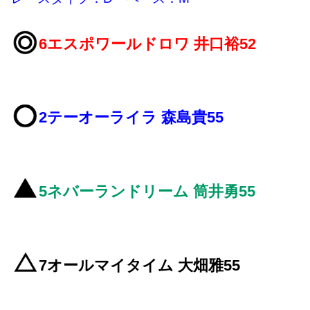
6エスポワールドロワ 井口裕52
2テーオーライラ 森島貴55
5ネバーランドリーム 筒井勇55
7オールマイタイム 大畑雅55