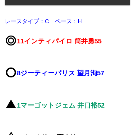
レースタイプ：C ペース：H
11インティパイロ 筒井勇55
8ジーティーパリス 望月洵57
1マーゴットジェム 井口裕52