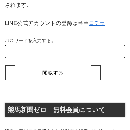
されます。
LINE公式アカウントの登録は⇒⇒
コチラ
パスワードを入力する。
競馬新聞ゼロ 無料会員について