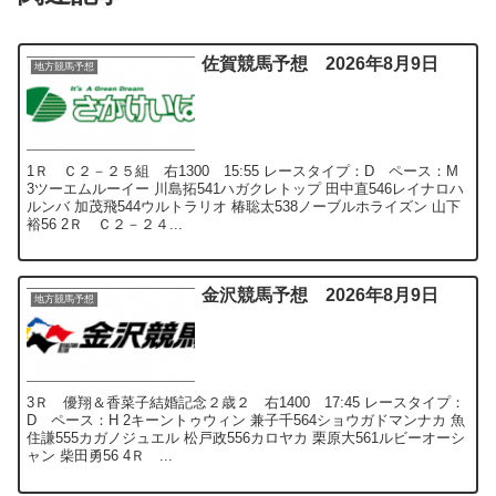
佐賀競馬予想 2026年8月9日
地方競馬予想
1Ｒ Ｃ２－２５組 右1300 15:55 レースタイプ：D ペース：M
3ツーエムルーイー 川島拓541ハガクレトップ 田中直546レイナロハ
ルンバ 加茂飛544ウルトラリオ 椿聡太538ノーブルホライズン 山下
裕56 2Ｒ Ｃ２－２４...
金沢競馬予想 2026年8月9日
地方競馬予想
3Ｒ 優翔＆香菜子結婚記念２歳２ 右1400 17:45 レースタイプ：
D ペース：H 2キーントゥウィン 兼子千564ショウガドマンナカ 魚
住謙555カガノジュエル 松戸政556カロヤカ 栗原大561ルビーオーシ
ャン 柴田勇56 4Ｒ ...