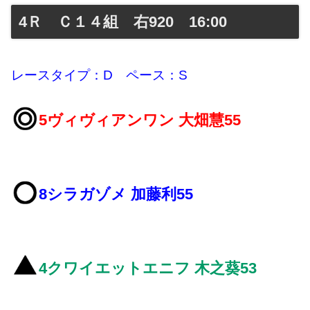
4Ｒ Ｃ１４組 右920 16:00
レースタイプ：D ペース：S
5ヴィヴィアンワン 大畑慧55
8シラガゾメ 加藤利55
4クワイエットエニフ 木之葵53