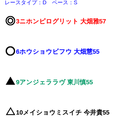
レースタイプ：D ペース：S
3ニホンピログリット 大畑雅57
6ホウショウビフウ 大畑慧55
9アンジェララヴ 東川慎55
10メイショウミスイチ 今井貴55