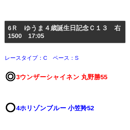
6Ｒ ゆうま４歳誕生日記念Ｃ１３ 右
1500 17:05
レースタイプ：C ペース：S
3ウンザーシャイネン 丸野勝55
4ホリゾンブルー 小笠羚52