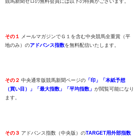
競馬新聞ゼロの無料会員には以下の特典がございます。
その１
メールマガジンでＧ１を含む中央競馬全重賞（平
地のみ）の
アドバンス指数
を無料配信いたします。
その２
中央通常版競馬新聞ページの
「印」「本紙予想
（買い目）」「最大指数」「平均指数」
が閲覧可能になり
ます。
その３
アドバンス指数（中央版）の
TARGET用外部指数