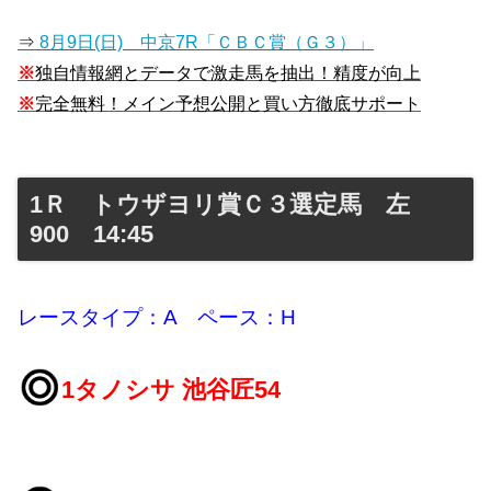
⇒
8月9日(日) 中京7R「ＣＢＣ賞（Ｇ３）」
※
独自情報網とデータで激走馬を抽出！精度が向上
※
完全無料！メイン予想公開と買い方徹底サポート
1Ｒ トウザヨリ賞Ｃ３選定馬 左
900 14:45
レースタイプ：A ペース：H
1タノシサ 池谷匠54