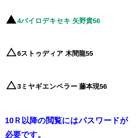
4パイロデキセキ 矢野貴56
6ストゥディア 木間龍55
3ミヤギエンペラー 藤本現56
10Ｒ以降の閲覧にはパスワードが
必要です。