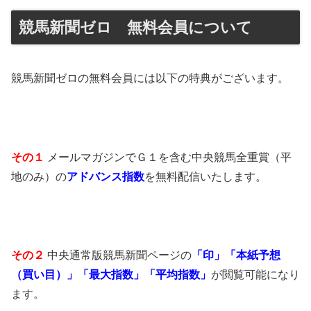
競馬新聞ゼロ 無料会員について
競馬新聞ゼロの無料会員には以下の特典がございます。
その１
メールマガジンでＧ１を含む中央競馬全重賞（平
地のみ）の
アドバンス指数
を無料配信いたします。
その２
中央通常版競馬新聞ページの
「印」「本紙予想
（買い目）」「最大指数」「平均指数」
が閲覧可能になり
ます。