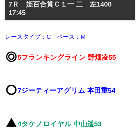
7Ｒ 姫百合賞Ｃ１一 二 左1400
17:45
レースタイプ：C ペース：M
5フランキングライン 野畑凌55
7ジーティーアグリム 本田重54
4タケノロイヤル 中山遥53