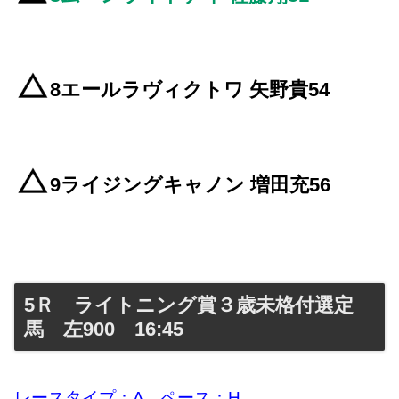
8エールラヴィクトワ 矢野貴54
9ライジングキャノン 増田充56
5Ｒ ライトニング賞３歳未格付選定
馬 左900 16:45
レースタイプ：A ペース：H