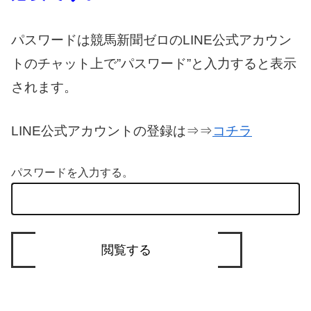
パスワードは競馬新聞ゼロのLINE公式アカウン
トのチャット上で”パスワード”と入力すると表示
されます。
LINE公式アカウントの登録は⇒⇒
コチラ
パスワードを入力する。