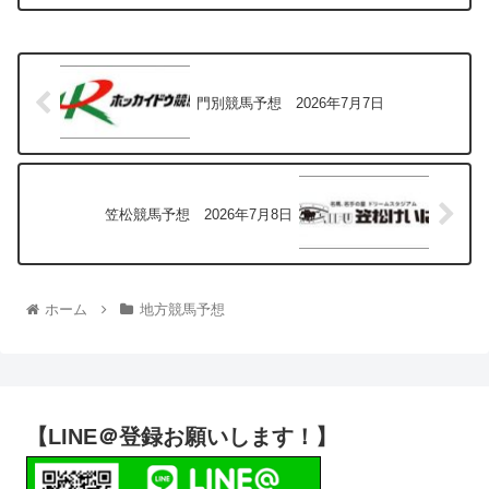
門別競馬予想 2026年7月7日
笠松競馬予想 2026年7月8日
ホーム
地方競馬予想
【LINE＠登録お願いします！】