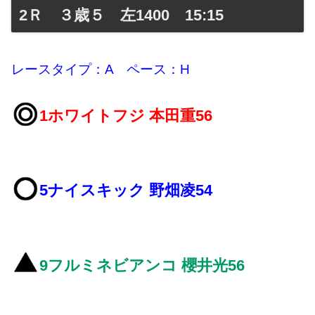
2Ｒ ３歳５ 左1400 15:15
レースタイプ：A ペース：H
1ホワイトフジ 本田重56
5ナイスキック 野畑凌54
9フルミネビアンコ 櫻井光56