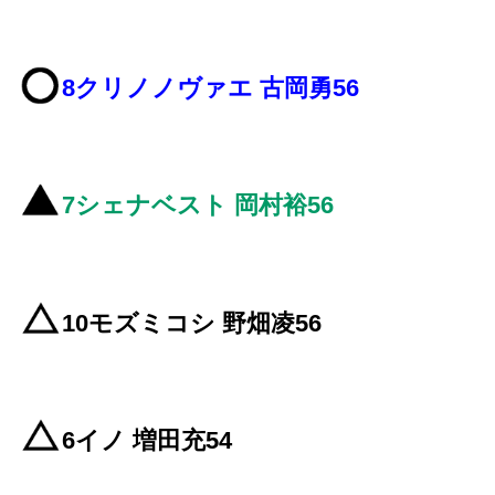
8クリノノヴァエ 古岡勇56
7シェナベスト 岡村裕56
10モズミコシ 野畑凌56
6イノ 増田充54