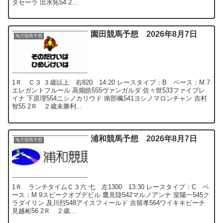
タセーラ 出水拓54 2...
園田競馬予想 2026年8月7日
地方競馬予想
1Ｒ Ｃ３ ３歳以上 右820 14:20 レースタイプ：B ペース：M 7
エレガントフルール 高畑皓555ヴァンガルダ 佐々世533ファイブレ
イナ 下原理554ニシノカリウド 南部楓541ヨシノマロンチャン 吉村
智55 2Ｒ ２歳未勝利...
浦和競馬予想 2026年8月7日
地方競馬予想
1Ｒ ランチタイムＣ３六 七 左1300 13:30 レースタイプ：C ペ
ース：M 9スピークオブデビル 鷹見陸542マルノアンナ 室陽一545ク
ラダイリン 及川烈548アイスフィールド 吉留孝564ワイキキビーチ
見越彬56 2Ｒ ２歳...