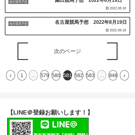
園田競馬予想 2022年8月19日
地方競馬予想
2022.08.18
名古屋競馬予想 2022年8月19日
地方競馬予想
2022.08.18
次のページ
581
1
…
579
580
582
583
…
848
【LINE＠登録お願いします！】