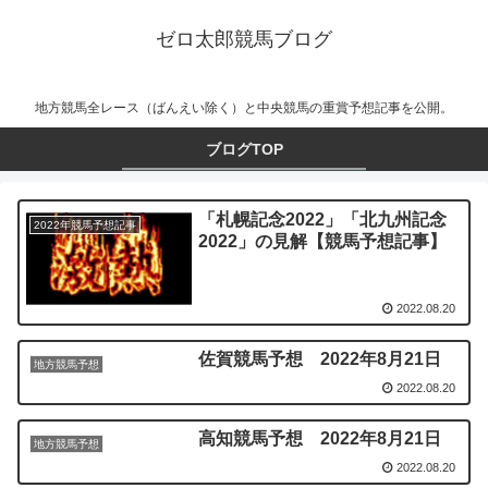
ゼロ太郎競馬ブログ
地方競馬全レース（ばんえい除く）と中央競馬の重賞予想記事を公開。
ブログTOP
「札幌記念2022」「北九州記念
2022年競馬予想記事
2022」の見解【競馬予想記事】
2022.08.20
佐賀競馬予想 2022年8月21日
地方競馬予想
2022.08.20
高知競馬予想 2022年8月21日
地方競馬予想
2022.08.20