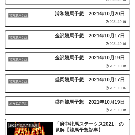
浦和競馬予想 2021年10月20日
地方競馬予想
2021.10.19
金沢競馬予想 2021年10月17日
地方競馬予想
2021.10.16
金沢競馬予想 2021年10月19日
地方競馬予想
2021.10.18
盛岡競馬予想 2021年10月17日
地方競馬予想
2021.10.16
盛岡競馬予想 2021年10月19日
地方競馬予想
2021.10.18
「府中牝馬ステークス2021」の
2021年競馬予想記事
見解【競馬予想記事】