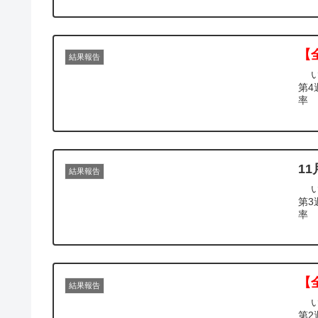
【
結果報告
いつ
第4
率 
1
結果報告
いつ
第3
率 ：
【
結果報告
いつ
第2