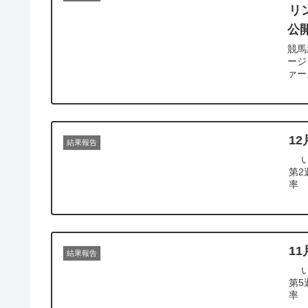
リ
公
競馬
ージ
ァー
1
結果報告
いつ
第2
率 
1
結果報告
いつ
第5
率 