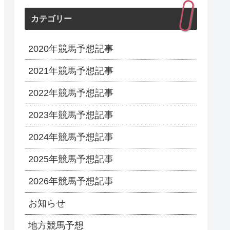
カテゴリー
2020年競馬予想記事
2021年競馬予想記事
2022年競馬予想記事
2023年競馬予想記事
2024年競馬予想記事
2025年競馬予想記事
2026年競馬予想記事
お知らせ
地方競馬予想