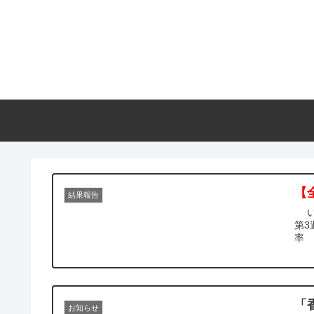
【
結果報告
いつ
第3
率 
「
お知らせ