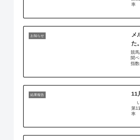
率 
メ
お知らせ
た
競馬
聞ペ
指数
1
結果報告
いつ
第1
率 