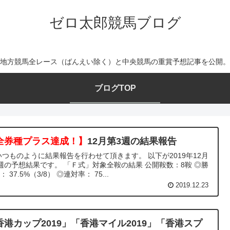
ゼロ太郎競馬ブログ
地方競馬全レース（ばんえい除く）と中央競馬の重賞予想記事を公開。
ブログTOP
全券種プラス達成！】
12月第3週の結果報告
ものように結果報告を行わせて頂きます。 以下が2019年12月
週の予想結果です。 「Ｆ式」対象全鞍の結果 公開鞍数：8鞍 ◎勝
： 37.5%（3/8） ◎連対率： 75...
2019.12.23
香港カップ2019」「香港マイル2019」「香港スプ