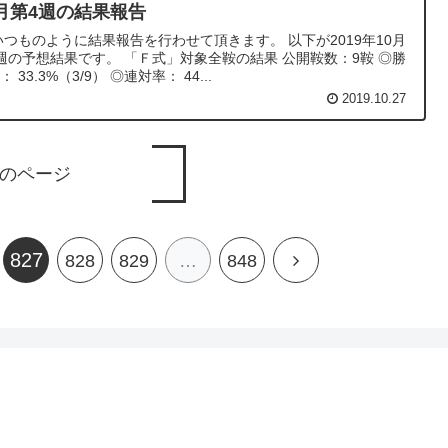
0月第4週の結果報告
ものように結果報告を行わせて頂きます。 以下が2019年10月
週の予想結果です。 「Ｆ式」対象全鞍の結果 公開鞍数：9鞍 ◎勝
： 33.3%（3/9） ◎連対率： 44...
2019.10.27
のページ
827
828
829
…
848