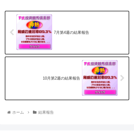
7月第4週の結果報告
10月第2週の結果報告
ホーム
結果報告