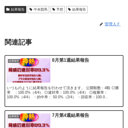
結果報告
中央競馬
予想
結果報告
管理人Ｆ
関連記事
8月第1週結果報告
結果報告
いつものように結果報告を行わせて頂きます。 公開鞍数：4鞍 ◎勝
率 ：100.0%（4/4） ◎連対率：100.0%（4/4） ◎複勝率：
100.0%（4/4） ・的中率： 50.0%（2/4） ・回収率：100.0...
7月第4週結果報告
結果報告