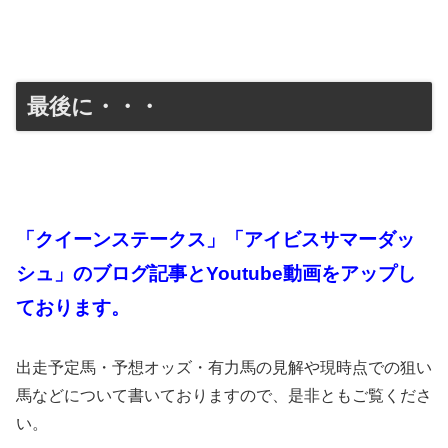
最後に・・・
「クイーンステークス」「アイビスサマーダッ
シュ」のブログ記事とYoutube動画をアップし
ております。
出走予定馬・予想オッズ・有力馬の見解や現時点での狙い
馬などについて書いておりますので、是非ともご覧くださ
い。