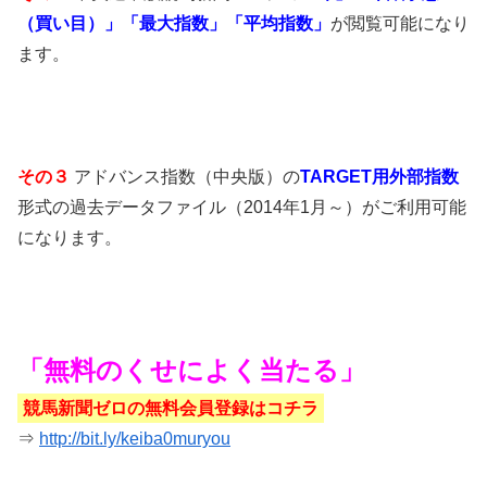
（買い目）」「最大指数」「平均指数」
が閲覧可能になり
ます。
その３
アドバンス指数（中央版）の
TARGET用外部指数
形式の過去データファイル（2014年1月～）がご利用可能
になります。
「無料のくせによく当たる」
競馬新聞ゼロの無料会員登録はコチラ
⇒
http://bit.ly/keiba0muryou