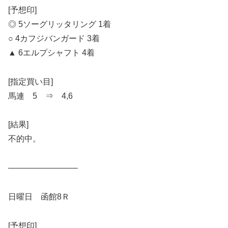
[予想印]
◎ 5ソーグリッタリング 1着
○ 4カフジバンガード 3着
▲ 6エルプシャフト 4着
[指定買い目]
馬連 5 ⇒ 4,6
[結果]
不的中。
————————–
日曜日 函館8Ｒ
[予想印]