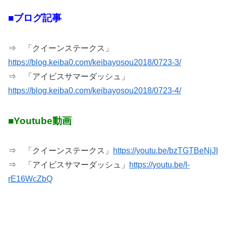
■ブログ記事
⇒ 「クイーンステークス」
https://blog.keiba0.com/keibayosou2018/0723-3/
⇒ 「アイビスサマーダッシュ」
https://blog.keiba0.com/keibayosou2018/0723-4/
■Youtube動画
⇒ 「クイーンステークス」
https://youtu.be/bzTGTBeNjJI
⇒ 「アイビスサマーダッシュ」
https://youtu.be/I-
rE16WcZbQ