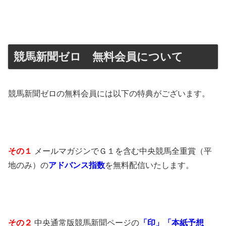
競馬新聞ゼロ 無料会員について
競馬新聞ゼロの無料会員には以下の特典がございます。
その１
メールマガジンでＧ１を含む中央競馬全重賞（平
地のみ）の
アドバンス指数
を無料配信いたします。
その２
中央通常版競馬新聞ページの
「印」「本紙予想