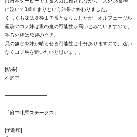
は日本ダービーで１番人気に推されながら、大外18番枠
に泣いて3着止まりという結果に終わりました。
くしくも妹は８枠１７番となりましたが、オルフェーヴル
産駒のコノ妹は重の鬼の可能性が高いとみていますので、
寧ろ外枠は歓迎のクチ。
兄の無念を妹が晴らせる可能性は十分ありますので、迷い
なくコノ馬を狙いたいと思います。
[結果]
不的中。
————————–
「府中牝馬ステークス」
[予想印]