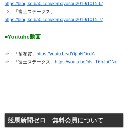
https://blog.keiba0.com/keibayosou2019/1015-6/
⇒ 「富士ステークス」
https://blog.keiba0.com/keibayosou2019/1015-7/
■Youtube動画
⇒ 「菊花賞」
https://youtu.be/dYtjtpNOcdA
⇒ 「富士ステークス」
https://youtu.be/bN_T6hJhONo
競馬新聞ゼロ 無料会員について