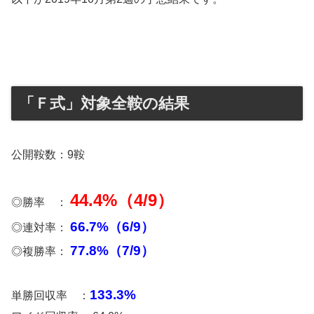
「Ｆ式」対象全鞍の結果
公開鞍数：9鞍
44.4%（4/9）
◎勝率 ：
66.7%（6/9）
◎連対率：
77.8%（7/9）
◎複勝率：
133.3%
単勝回収率 ：