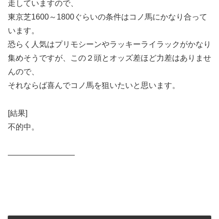
走していますので、
東京芝1600～1800ぐらいの条件はコノ馬にかなり合って
います。
恐らく人気はプリモシーンやラッキーライラックがかなり
集めそうですが、この２頭とオッズ差ほど力差はありませ
んので、
それならば喜んでコノ馬を狙いたいと思います。
[結果]
不的中。
————————–