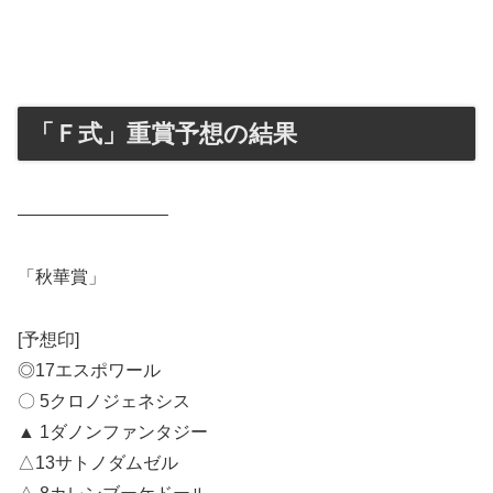
「Ｆ式」重賞予想の結果
————————–
「秋華賞」
[予想印]
◎17エスポワール
〇 5クロノジェネシス
▲ 1ダノンファンタジー
△13サトノダムゼル