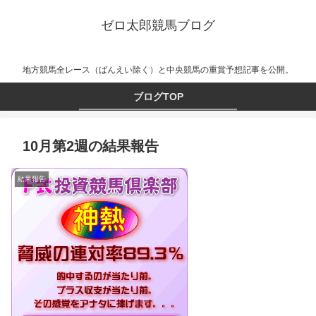
ゼロ太郎競馬ブログ
地方競馬全レース（ばんえい除く）と中央競馬の重賞予想記事を公開。
ブログTOP
10月第2週の結果報告
結果報告