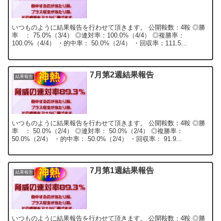
いつものように結果報告を行わせて頂きます。 公開鞍数：4鞍 ◎勝
率 ： 75.0%（3/4） ◎連対率：100.0%（4/4） ◎複勝率：
100.0%（4/4） ・的中率： 50.0%（2/4） ・回収率：111.5...
7月第2週結果報告
結果報告
いつものように結果報告を行わせて頂きます。 公開鞍数：4鞍 ◎勝
率 ： 50.0%（2/4） ◎連対率： 50.0%（2/4） ◎複勝率：
50.0%（2/4） ・的中率： 50.0%（2/4） ・回収率： 91.9...
7月第1週結果報告
結果報告
いつものように結果報告を行わせて頂きます。 公開鞍数：4鞍 ◎勝