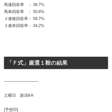
馬連回収率 ： 36.7%
馬単回収率 ： 50.8%
３連複回収率： 58.7%
３連単回収率： 34.2%
「Ｆ式」厳選１鞍の結果
————————–
土曜日 新潟9Ｒ
[予想印]