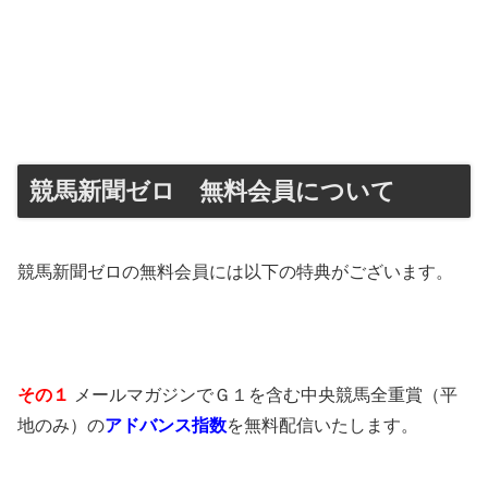
競馬新聞ゼロ 無料会員について
競馬新聞ゼロの無料会員には以下の特典がございます。
その１
メールマガジンでＧ１を含む中央競馬全重賞（平
地のみ）の
アドバンス指数
を無料配信いたします。