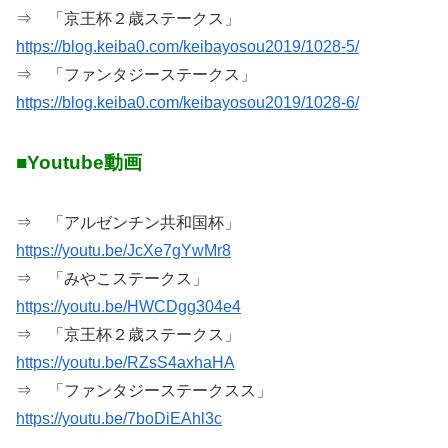
⇒ 「京王杯２歳ステークス」
https://blog.keiba0.com/keibayosou2019/1028-5/
⇒ 「ファンタジーステークス」
https://blog.keiba0.com/keibayosou2019/1028-6/
■Youtube動画
⇒ 「アルゼンチン共和国杯」
https://youtu.be/JcXe7gYwMr8
⇒ 「みやこステークス」
https://youtu.be/HWCDgg304e4
⇒ 「京王杯２歳ステークス」
https://youtu.be/RZsS4axhaHA
⇒ 「ファンタジーステークスス」
https://youtu.be/7boDiEAhl3c