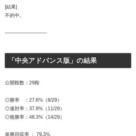
[結果]
不的中。
————————–
「中央アドバンス版」の結果
公開鞍数：29鞍
◎勝率 ：27.6%（8/29）
◎連対率：37.9%（11/29）
◎複勝率：48.3%（14/29）
単勝回収率 ： 79.3%