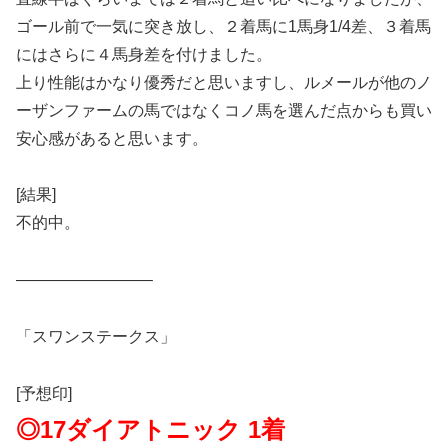
ゴール前で一気に突き放し、２着馬に1馬身1/4差、３着馬
にはさらに４馬身差を付けました。
上り性能はかなり優秀だと思いますし、ルメールが他のノ
ーザンファームの馬ではなくコノ馬を選んだ点からも買い
安心感があると思います。
[結果]
不的中。
————————–
「スワンステークス」
[予想印]
◎17ダイアトニック 1着