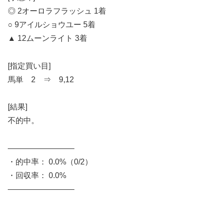
◎ 2オーロラフラッシュ 1着
○ 9アイルショウユー 5着
▲ 12ムーンライト 3着
[指定買い目]
馬単 2 ⇒ 9,12
[結果]
不的中。
————————–
・的中率： 0.0%（0/2）
・回収率： 0.0%
————————–