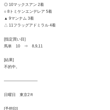
◎ 10マックスアン 2着
○ 8トミケンエンデレア 5着
▲ 9マンナム 3着
△ 11フラッグアドミラル 4着
[指定買い目]
馬単 10 ⇒ 8,9,11
[結果]
不的中。
————————–
日曜日 東京2Ｒ
[予想印]