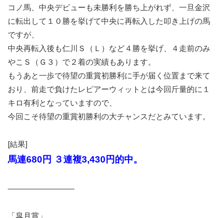
コノ馬、中央デビューも未勝利を勝ち上がれず、一旦金沢
に転出して１０勝を挙げて中央に再転入した叩き上げの馬
ですが、
中央再転入後も仁川Ｓ（Ｌ）など４勝を挙げ、４走前のみ
やこＳ（Ｇ３）で２着の実績もあります。
もうあと一歩で待望の重賞初勝利に手が届く位置まで来て
おり、前走で負けたレピアーウィットとは今回斤量的に１
キロ有利となっていますので、
今回こそ待望の重賞初勝利の大チャンスだとみています。
[結果]
馬連680円 ３連複3,430円的中。
————————–
「皐月賞」