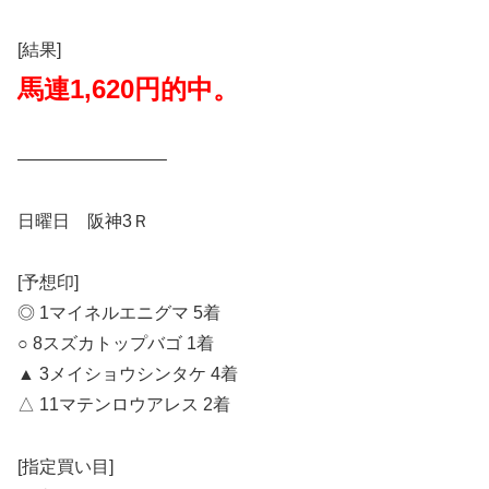
[結果]
馬連1,620円的中。
————————–
日曜日 阪神3Ｒ
[予想印]
◎ 1マイネルエニグマ 5着
○ 8スズカトップバゴ 1着
▲ 3メイショウシンタケ 4着
△ 11マテンロウアレス 2着
[指定買い目]