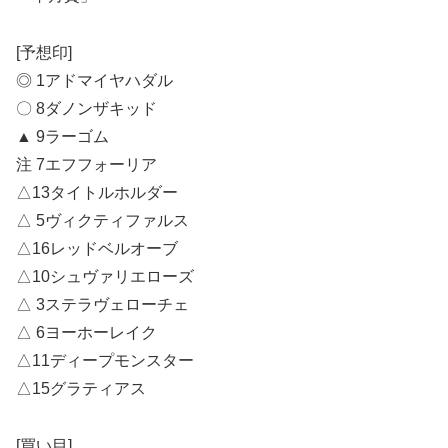
[予想印]
◎ 1アドマイヤハダル
〇 8ダノンザキッド
▲ 9ラーゴム
注 7エフフォーリア
△13タイトルホルダー
△ 5ヴィクティファルス
△16レッドベルオーブ
△10シュヴァリエローズ
△ 3ステラヴェローチェ
△ 6ヨーホーレイク
△11ディープモンスター
△15グラティアス
[買い目]