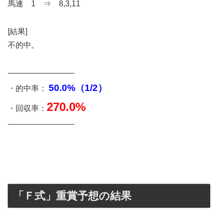
馬連 1 ⇒ 8,3,11
[結果]
不的中。
————————–
50.0%（1/2）
・的中率：
270.0%
・回収率：
————————–
「Ｆ式」重賞予想の結果