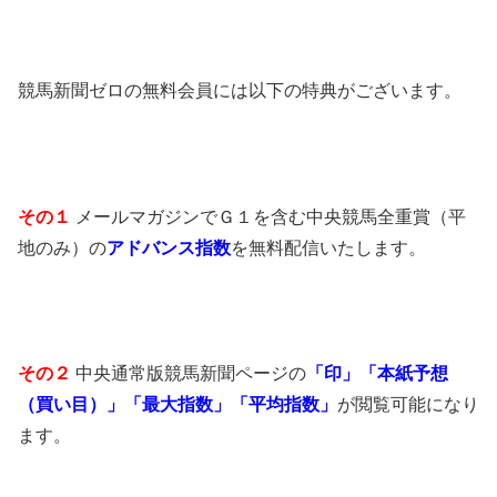
競馬新聞ゼロの無料会員には以下の特典がございます。
その１
メールマガジンでＧ１を含む中央競馬全重賞（平
地のみ）の
アドバンス指数
を無料配信いたします。
その２
中央通常版競馬新聞ページの
「印」「本紙予想
（買い目）」「最大指数」「平均指数」
が閲覧可能になり
ます。