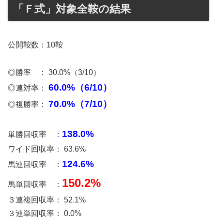
「Ｆ式」対象全鞍の結果
公開鞍数：10鞍
◎勝率 ： 30.0%（3/10）
60.0%（6/10）
◎連対率：
70.0%（7/10）
◎複勝率：
138.0%
単勝回収率 ：
ワイド回収率： 63.6%
124.6%
馬連回収率 ：
150.2%
馬単回収率 ：
３連複回収率： 52.1%
３連単回収率： 0.0%