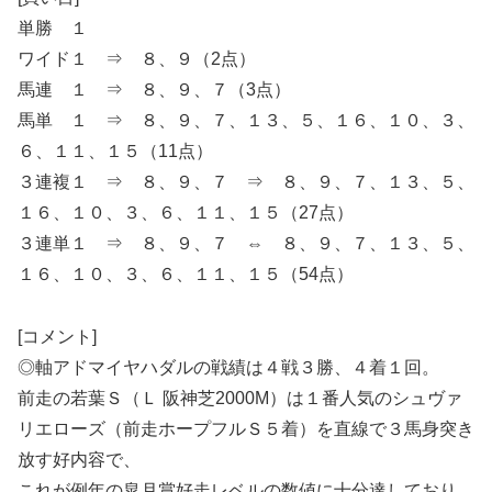
単勝 １
ワイド１ ⇒ ８、９（2点）
馬連 １ ⇒ ８、９、７（3点）
馬単 １ ⇒ ８、９、７、１３、５、１６、１０、３、
６、１１、１５（11点）
３連複１ ⇒ ８、９、７ ⇒ ８、９、７、１３、５、
１６、１０、３、６、１１、１５（27点）
３連単１ ⇒ ８、９、７ ⇔ ８、９、７、１３、５、
１６、１０、３、６、１１、１５（54点）
[コメント]
◎軸アドマイヤハダルの戦績は４戦３勝、４着１回。
前走の若葉Ｓ（Ｌ 阪神芝2000M）は１番人気のシュヴァ
リエローズ（前走ホープフルＳ５着）を直線で３馬身突き
放す好内容で、
これが例年の皐月賞好走レベルの数値に十分達しており、