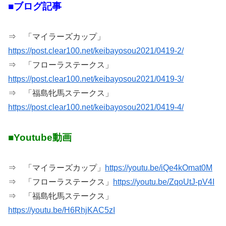
■ブログ記事
⇒ 「マイラーズカップ」
https://post.clear100.net/keibayosou2021/0419-2/
⇒ 「フローラステークス」
https://post.clear100.net/keibayosou2021/0419-3/
⇒ 「福島牝馬ステークス」
https://post.clear100.net/keibayosou2021/0419-4/
■Youtube動画
⇒ 「マイラーズカップ」
https://youtu.be/iQe4kOmat0M
⇒ 「フローラステークス」
https://youtu.be/ZqoUtJ-pV4I
⇒ 「福島牝馬ステークス」
https://youtu.be/H6RhjKAC5zI