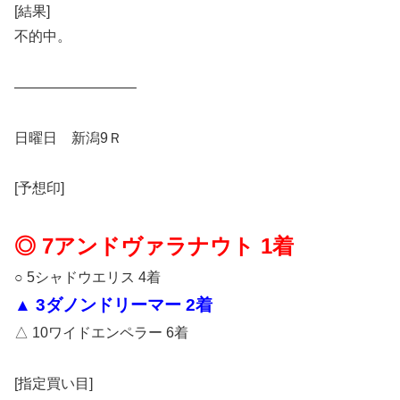
[結果]
不的中。
————————–
日曜日 新潟9Ｒ
[予想印]
◎ 7アンドヴァラナウト 1着
○ 5シャドウエリス 4着
▲ 3ダノンドリーマー 2着
△ 10ワイドエンペラー 6着
[指定買い目]