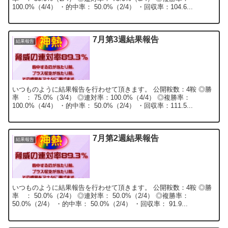
100.0%（4/4） ・的中率： 50.0%（2/4） ・回収率：104.6...
7月第3週結果報告
結果報告
いつものように結果報告を行わせて頂きます。 公開鞍数：4鞍 ◎勝
率 ： 75.0%（3/4） ◎連対率：100.0%（4/4） ◎複勝率：
100.0%（4/4） ・的中率： 50.0%（2/4） ・回収率：111.5...
7月第2週結果報告
結果報告
いつものように結果報告を行わせて頂きます。 公開鞍数：4鞍 ◎勝
率 ： 50.0%（2/4） ◎連対率： 50.0%（2/4） ◎複勝率：
50.0%（2/4） ・的中率： 50.0%（2/4） ・回収率： 91.9...