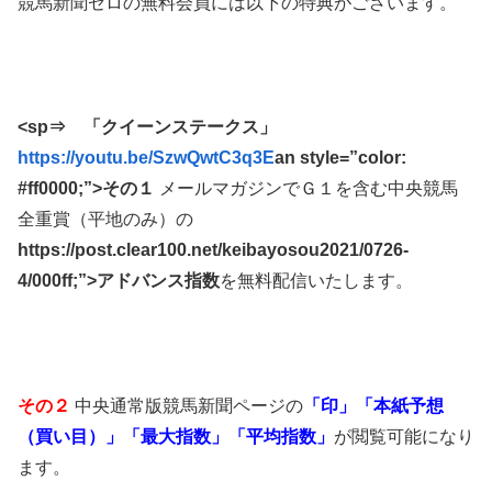
競馬新聞ゼロの無料会員には以下の特典がございます。
<sp⇒ 「クイーンステークス」
https://youtu.be/SzwQwtC3q3E
an style=”color:
#ff0000;”>その１
メールマガジンでＧ１を含む中央競馬
全重賞（平地のみ）の
https://post.clear100.net/keibayosou2021/0726-
4/000ff;”>アドバンス指数
を無料配信いたします。
その２
中央通常版競馬新聞ページの
「印」「本紙予想
（買い目）」「最大指数」「平均指数」
が閲覧可能になり
ます。