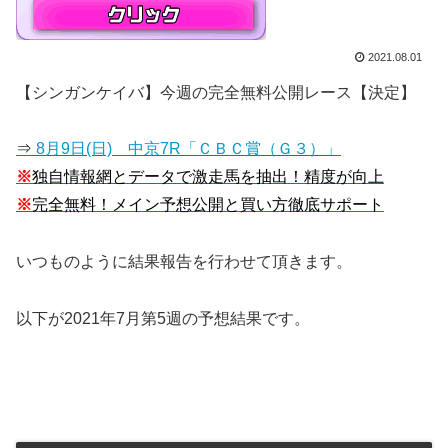
2021.08.01
【シンガンケイバ】今週の完全無料公開レース【決定】
⇒
8月9日(日) 中京7R「ＣＢＣ賞（Ｇ３）」
※
独自情報網とデータで激走馬を抽出！精度が向上
※
完全無料！メイン予想公開と買い方徹底サポート
いつものように結果報告を行わせて頂きます。
以下が2021年7月第5週の予想結果です。