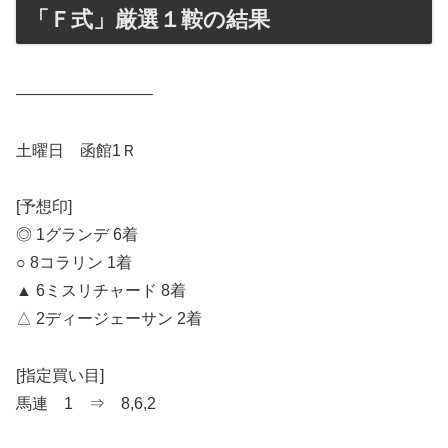
「Ｆ式」厳選１鞍の結果
————————–
土曜日 函館1Ｒ
[予想印]
◎ 1グランデ 6着
○ 8コラリン 1着
▲ 6ミスリチャード 8着
△ 2ディージェーサン 2着
[指定買い目]
馬連 1 ⇒ 8,6,2