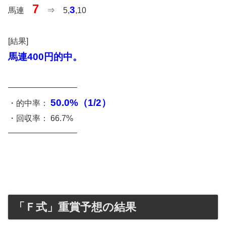
7
3
馬連
⇒ 5,
,10
[結果]
馬連400円的中。
————————–
50.0%（1/2）
・的中率：
・回収率： 66.7%
————————–
「Ｆ式」重賞予想の結果