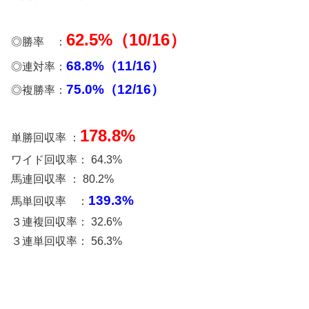
62.5%（10/16）
◎勝率 ：
68.8%（11/16）
◎連対率：
75.0%（12/16）
◎複勝率：
178.8%
単勝回収率 ：
ワイド回収率： 64.3%
馬連回収率 ： 80.2%
139.3%
馬単回収率 ：
３連複回収率： 32.6%
３連単回収率： 56.3%