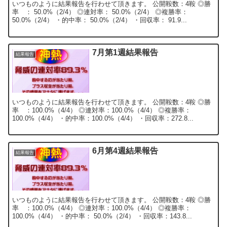
いつものように結果報告を行わせて頂きます。 公開鞍数：4鞍 ◎勝
率 ： 50.0%（2/4） ◎連対率： 50.0%（2/4） ◎複勝率：
50.0%（2/4） ・的中率： 50.0%（2/4） ・回収率： 91.9...
7月第1週結果報告
結果報告
いつものように結果報告を行わせて頂きます。 公開鞍数：4鞍 ◎勝
率 ：100.0%（4/4） ◎連対率：100.0%（4/4） ◎複勝率：
100.0%（4/4） ・的中率：100.0%（4/4） ・回収率：272.8...
6月第4週結果報告
結果報告
いつものように結果報告を行わせて頂きます。 公開鞍数：4鞍 ◎勝
率 ：100.0%（4/4） ◎連対率：100.0%（4/4） ◎複勝率：
100.0%（4/4） ・的中率： 50.0%（2/4） ・回収率：143.8...