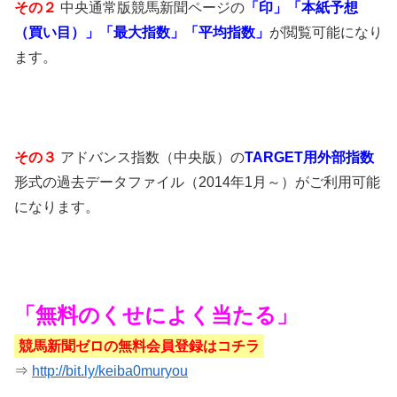
その２
中央通常版競馬新聞ページの
「印」「本紙予想
（買い目）」「最大指数」「平均指数」
が閲覧可能になり
ます。
その３
アドバンス指数（中央版）の
TARGET用外部指数
形式の過去データファイル（2014年1月～）がご利用可能
になります。
「無料のくせによく当たる」
競馬新聞ゼロの無料会員登録はコチラ
⇒
http://bit.ly/keiba0muryou