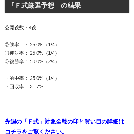
「Ｆ式厳選予想」の結果
公開鞍数：4鞍
◎勝率 ： 25.0%（1/4）
◎連対率： 25.0%（1/4）
◎複勝率： 50.0%（2/4）
・的中率： 25.0%（1/4）
・回収率： 31.7%
先週の「Ｆ式」対象全鞍の印と買い目の詳細は
コチラをご覧ください。