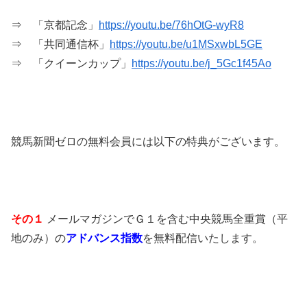
⇒ 「京都記念」
https://youtu.be/76hOtG-wyR8
⇒ 「共同通信杯」
https://youtu.be/u1MSxwbL5GE
⇒ 「クイーンカップ」
https://youtu.be/j_5Gc1f45Ao
競馬新聞ゼロの無料会員には以下の特典がございます。
その１
メールマガジンでＧ１を含む中央競馬全重賞（平
地のみ）の
アドバンス指数
を無料配信いたします。