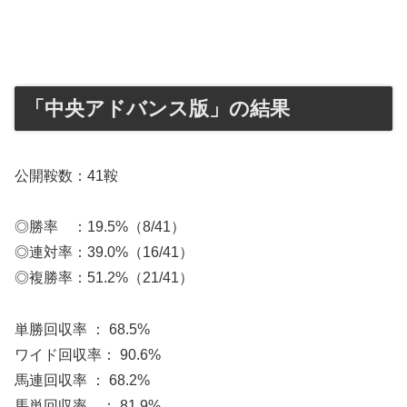
「中央アドバンス版」の結果
公開鞍数：41鞍
◎勝率 ：19.5%（8/41）
◎連対率：39.0%（16/41）
◎複勝率：51.2%（21/41）
単勝回収率 ： 68.5%
ワイド回収率： 90.6%
馬連回収率 ： 68.2%
馬単回収率 ： 81.9%