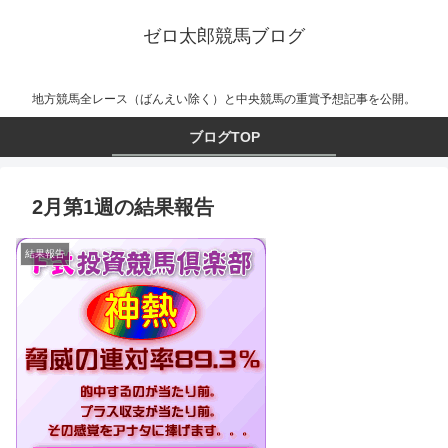
ゼロ太郎競馬ブログ
地方競馬全レース（ばんえい除く）と中央競馬の重賞予想記事を公開。
ブログTOP
2月第1週の結果報告
結果報告