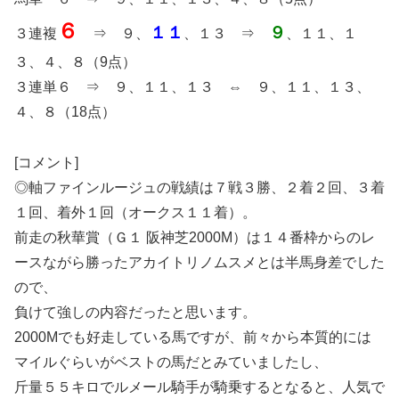
６
１１
９
３連複
⇒ ９、
、１３ ⇒
、１１、１
３、４、８（9点）
３連単６ ⇒ ９、１１、１３ ⇔ ９、１１、１３、
４、８（18点）
[コメント]
◎軸ファインルージュの戦績は７戦３勝、２着２回、３着
１回、着外１回（オークス１１着）。
前走の秋華賞（Ｇ１ 阪神芝2000M）は１４番枠からのレ
ースながら勝ったアカイトリノムスメとは半馬身差でした
ので、
負けて強しの内容だったと思います。
2000Mでも好走している馬ですが、前々から本質的には
マイルぐらいがベストの馬だとみていましたし、
斤量５５キロでルメール騎手が騎乗するとなると、人気で