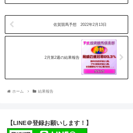
佐賀競馬予想 2022年2月13日
2月第2週の結果報告
ホーム
結果報告
【LINE＠登録お願いします！】