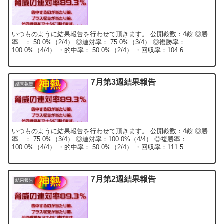
いつものように結果報告を行わせて頂きます。 公開鞍数：4鞍 ◎勝
率 ： 50.0%（2/4） ◎連対率： 75.0%（3/4） ◎複勝率：
100.0%（4/4） ・的中率： 50.0%（2/4） ・回収率：104.6...
7月第3週結果報告
結果報告
いつものように結果報告を行わせて頂きます。 公開鞍数：4鞍 ◎勝
率 ： 75.0%（3/4） ◎連対率：100.0%（4/4） ◎複勝率：
100.0%（4/4） ・的中率： 50.0%（2/4） ・回収率：111.5...
7月第2週結果報告
結果報告