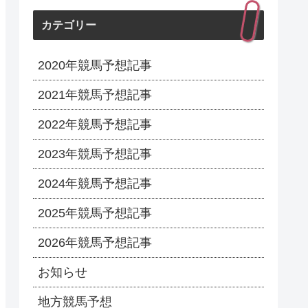
カテゴリー
2020年競馬予想記事
2021年競馬予想記事
2022年競馬予想記事
2023年競馬予想記事
2024年競馬予想記事
2025年競馬予想記事
2026年競馬予想記事
お知らせ
地方競馬予想