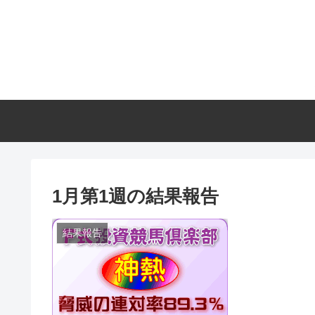
1月第1週の結果報告
結果報告