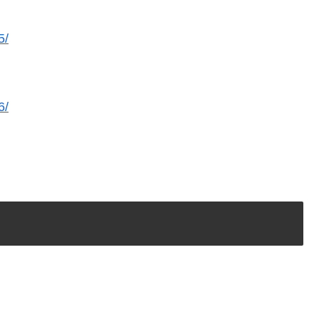
5/
6/