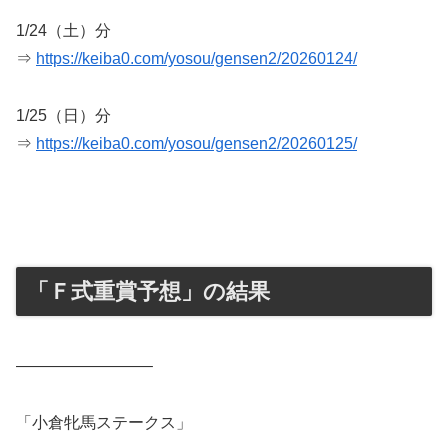
1/24（土）分
⇒
https://keiba0.com/yosou/gensen2/20260124/
1/25（日）分
⇒
https://keiba0.com/yosou/gensen2/20260125/
「Ｆ式重賞予想」の結果
————————–
「小倉牝馬ステークス」