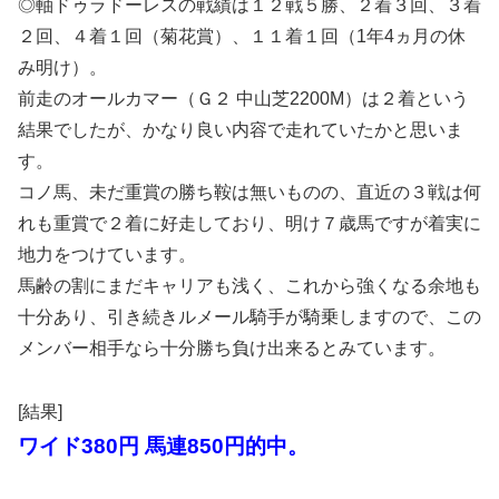
◎軸ドゥラドーレスの戦績は１２戦５勝、２着３回、３着
２回、４着１回（菊花賞）、１１着１回（1年4ヵ月の休
み明け）。
前走のオールカマー（Ｇ２ 中山芝2200M）は２着という
結果でしたが、かなり良い内容で走れていたかと思いま
す。
コノ馬、未だ重賞の勝ち鞍は無いものの、直近の３戦は何
れも重賞で２着に好走しており、明け７歳馬ですが着実に
地力をつけています。
馬齢の割にまだキャリアも浅く、これから強くなる余地も
十分あり、引き続きルメール騎手が騎乗しますので、この
メンバー相手なら十分勝ち負け出来るとみています。
[結果]
ワイド380円 馬連850円的中。