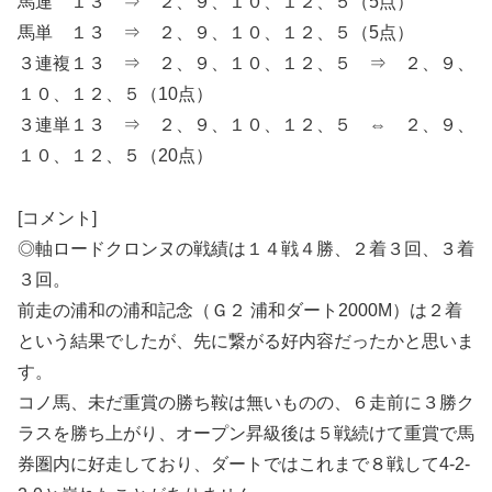
馬連 １３ ⇒ ２、９、１０、１２、５（5点）
馬単 １３ ⇒ ２、９、１０、１２、５（5点）
３連複１３ ⇒ ２、９、１０、１２、５ ⇒ ２、９、
１０、１２、５（10点）
３連単１３ ⇒ ２、９、１０、１２、５ ⇔ ２、９、
１０、１２、５（20点）
[コメント]
◎軸ロードクロンヌの戦績は１４戦４勝、２着３回、３着
３回。
前走の浦和の浦和記念（Ｇ２ 浦和ダート2000M）は２着
という結果でしたが、先に繋がる好内容だったかと思いま
す。
コノ馬、未だ重賞の勝ち鞍は無いものの、６走前に３勝ク
ラスを勝ち上がり、オープン昇級後は５戦続けて重賞で馬
券圏内に好走しており、ダートではこれまで８戦して4-2-