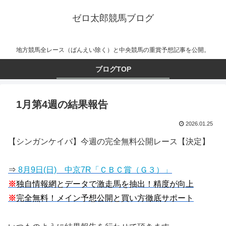
ゼロ太郎競馬ブログ
地方競馬全レース（ばんえい除く）と中央競馬の重賞予想記事を公開。
ブログTOP
1月第4週の結果報告
2026.01.25
【シンガンケイバ】今週の完全無料公開レース【決定】
⇒
8月9日(日) 中京7R「ＣＢＣ賞（Ｇ３）」
※
独自情報網とデータで激走馬を抽出！精度が向上
※
完全無料！メイン予想公開と買い方徹底サポート