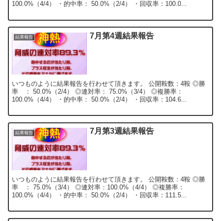
100.0%（4/4） ・的中率： 50.0%（2/4） ・回収率：100.0...
7月第4週結果報告
結果報告
いつものように結果報告を行わせて頂きます。 公開鞍数：4鞍 ◎勝
率 ： 50.0%（2/4） ◎連対率： 75.0%（3/4） ◎複勝率：
100.0%（4/4） ・的中率： 50.0%（2/4） ・回収率：104.6...
7月第3週結果報告
結果報告
いつものように結果報告を行わせて頂きます。 公開鞍数：4鞍 ◎勝
率 ： 75.0%（3/4） ◎連対率：100.0%（4/4） ◎複勝率：
100.0%（4/4） ・的中率： 50.0%（2/4） ・回収率：111.5...