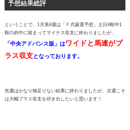
予想結果総評
ということで、1月第4週は「Ｆ式厳選予想」土日4鞍中1
鞍の的中に留まってマイナス収支に終わりましたが、
ワイドと馬連がプ
「中央アドバンス版」は
ラス収支
となっております。
先週はかなり物足りない結果に終わりましたが、次週こそ
は大幅プラス収支を叩き出したいと思います！