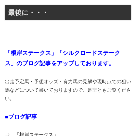
最後に・・・
「根岸ステークス」「シルクロードステーク
ス」のブログ記事をアップしております。
出走予定馬・予想オッズ・有力馬の見解や現時点での狙い
馬などについて書いておりますので、是非ともご覧くださ
い。
■ブログ記事
⇒ 「根岸ステークス」