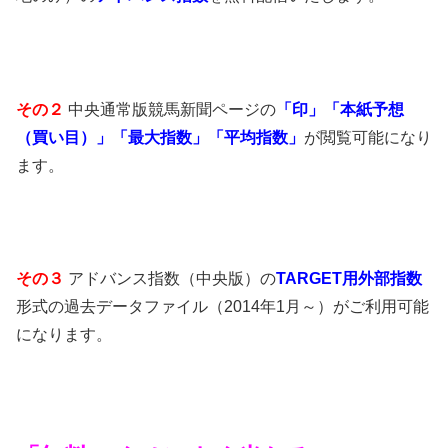
その２
中央通常版競馬新聞ページの
「印」「本紙予想
（買い目）」「最大指数」「平均指数」
が閲覧可能になり
ます。
その３
アドバンス指数（中央版）の
TARGET用外部指数
形式の過去データファイル（2014年1月～）がご利用可能
になります。