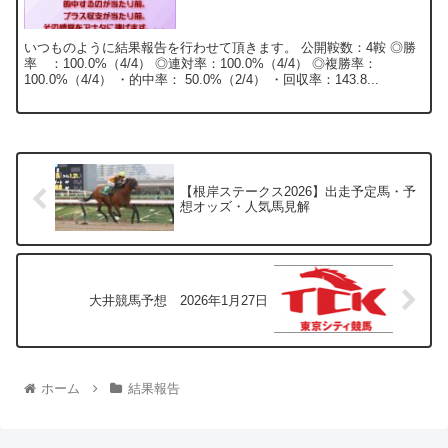
いつものように結果報告を行わせて頂きます。 公開鞍数：4鞍 ◎勝
率 ：100.0%（4/4） ◎連対率：100.0%（4/4） ◎複勝率：
100.0%（4/4） ・的中率： 50.0%（2/4） ・回収率：143.8...
【根岸ステークス2026】出走予定馬・予
想オッズ・人気馬見解
大井競馬予想 2026年1月27日
ホーム
結果報告