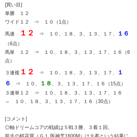
[買い目]
単勝 １２
ワイド１２ ⇒ １０（1点）
１２
１６
馬連
⇒ １０、１８、３、１３、１７、
（6点）
馬単 １２ ⇒ １０、１８、３、１３、１７、１６（6
点）
１２
１
３連複
⇒ １０、１８、３、１３、１７、
６
１８
⇒ １０、
、３、１３、１７、１６（15点）
３連単１２ ⇒ １０、１８、３、１３、１７、１６
⇔ １０、１８、３、１３、１７、１６（30点）
[コメント]
◎軸ドリームコアの戦績は５戦３勝、３着１回。
前走の桜花賞（Ｇ１ 阪神芝1600M）は９着という結果に