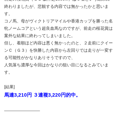
終わりましたが、悲観する内容では無かったかと思いま
す。
コノ馬、母がヴィクトリアマイルや香港カップを勝った名
牝ノームコアという超良血馬なのですが、前走の桜花賞は
案外な結果に終わってしまいました。
但し、着順ほど内容は悪く無かったのと、２走前にクイー
ンＣ（Ｇ３）を快勝した内容から左回りでは走りが一変す
る可能性がかなりありそうですので、
人気落ち濃厚な今回はかなりの狙い目になるとみていま
す。
[結果]
馬連3,210円 ３連複3,220円的中。
————————–