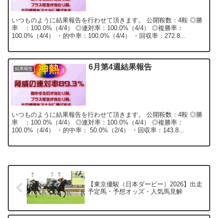
いつものように結果報告を行わせて頂きます。 公開鞍数：4鞍 ◎勝
率 ：100.0%（4/4） ◎連対率：100.0%（4/4） ◎複勝率：
100.0%（4/4） ・的中率：100.0%（4/4） ・回収率：272.8...
6月第4週結果報告
結果報告
いつものように結果報告を行わせて頂きます。 公開鞍数：4鞍 ◎勝
率 ：100.0%（4/4） ◎連対率：100.0%（4/4） ◎複勝率：
100.0%（4/4） ・的中率： 50.0%（2/4） ・回収率：143.8...
【東京優駿（日本ダービー）2026】出走
予定馬・予想オッズ・人気馬見解