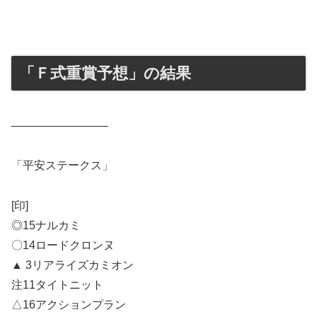
「Ｆ式重賞予想」の結果
————————–
「平安ステークス」
[印]
◎15ナルカミ
〇14ロードクロンヌ
▲ 3リアライズカミオン
注11タイトニット
△16アクションプラン