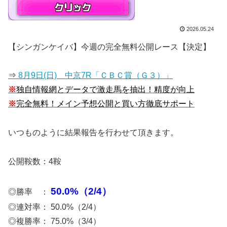
2026.05.24
【シンガンケイバ】今週の完全無料公開レース【決定】
⇒
8月9日(日) 中京7R「ＣＢＣ賞（Ｇ３）」
※
独自情報網とデータで激走馬を抽出！精度が向上
※
完全無料！メイン予想公開と買い方徹底サポート
いつものように結果報告を行わせて頂きます。
公開鞍数：4鞍
50.0%（2/4）
◎勝率 ：
◎連対率： 50.0%（2/4）
◎複勝率： 75.0%（3/4）