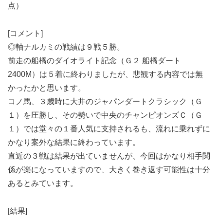
点）
[コメント]
◎軸ナルカミの戦績は９戦５勝。
前走の船橋のダイオライト記念（Ｇ２ 船橋ダート
2400M）は５着に終わりましたが、悲観する内容では無
かったかと思います。
コノ馬、３歳時に大井のジャパンダートクラシック（Ｇ
１）を圧勝し、その勢いで中央のチャンピオンズＣ（Ｇ
１）では堂々の１番人気に支持されるも、流れに乗れずに
かなり案外な結果に終わっています。
直近の３戦は結果が出ていませんが、今回はかなり相手関
係が楽になっていますので、大きく巻き返す可能性は十分
あるとみています。
[結果]