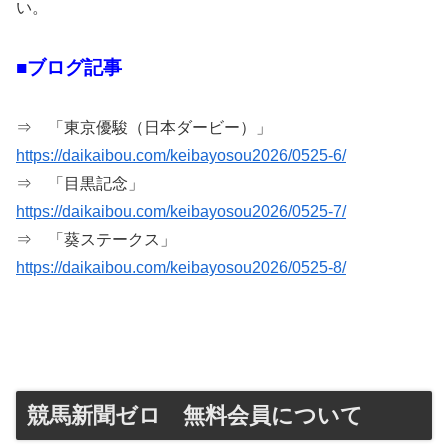
い。
■ブログ記事
⇒ 「東京優駿（日本ダービー）」
https://daikaibou.com/keibayosou2026/0525-6/
⇒ 「目黒記念」
https://daikaibou.com/keibayosou2026/0525-7/
⇒ 「葵ステークス」
https://daikaibou.com/keibayosou2026/0525-8/
競馬新聞ゼロ 無料会員について