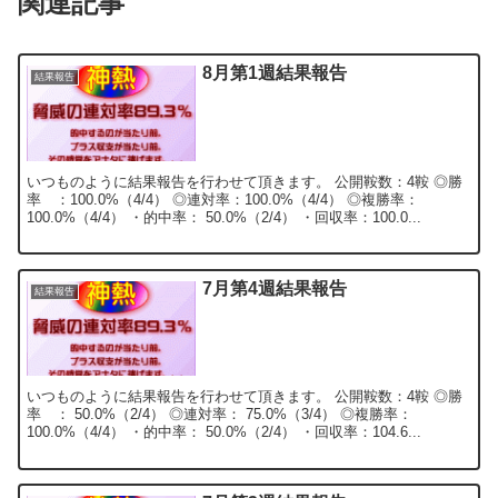
関連記事
8月第1週結果報告
結果報告
いつものように結果報告を行わせて頂きます。 公開鞍数：4鞍 ◎勝
率 ：100.0%（4/4） ◎連対率：100.0%（4/4） ◎複勝率：
100.0%（4/4） ・的中率： 50.0%（2/4） ・回収率：100.0...
7月第4週結果報告
結果報告
いつものように結果報告を行わせて頂きます。 公開鞍数：4鞍 ◎勝
率 ： 50.0%（2/4） ◎連対率： 75.0%（3/4） ◎複勝率：
100.0%（4/4） ・的中率： 50.0%（2/4） ・回収率：104.6...