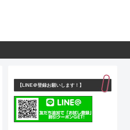
【LINE＠登録お願いします！】