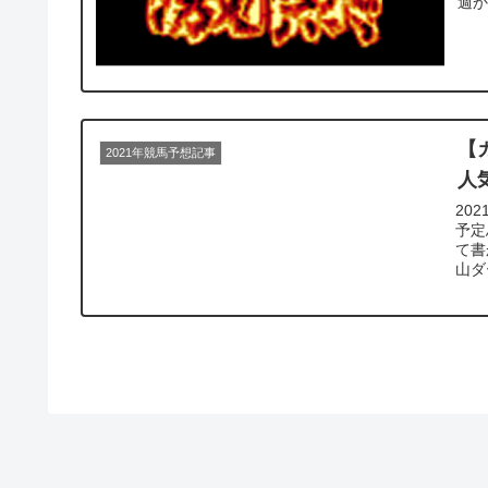
週か.
【
2021年競馬予想記事
人
20
予定
て書
山ダー