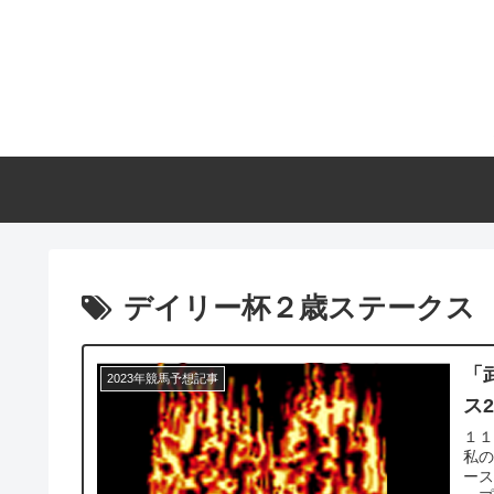
デイリー杯２歳ステークス
「
2023年競馬予想記事
ス
１
私の
ー