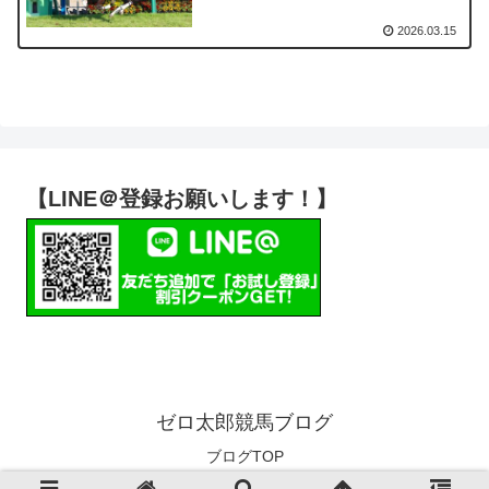
2026.03.15
【LINE＠登録お願いします！】
ゼロ太郎競馬ブログ
ブログTOP