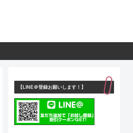
【LINE＠登録お願いします！】