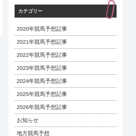
カテゴリー
2020年競馬予想記事
2021年競馬予想記事
2022年競馬予想記事
2023年競馬予想記事
2024年競馬予想記事
2025年競馬予想記事
2026年競馬予想記事
お知らせ
地方競馬予想