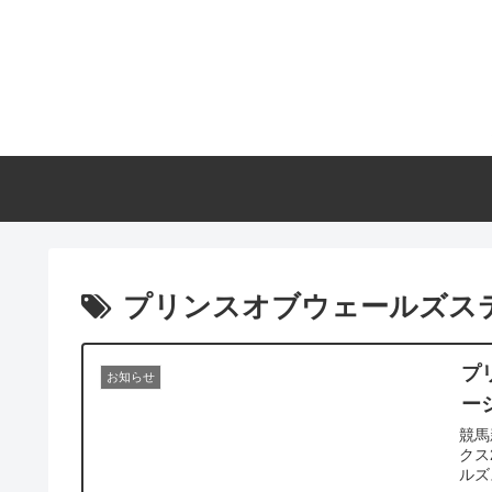
プリンスオブウェールズステ
プ
お知らせ
ー
競馬
クス
ルズ