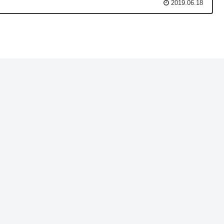
2019.06.18