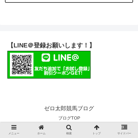
【LINE＠登録お願いします！】
ゼロ太郎競馬ブログ
ブログTOP
© 2021 ゼロ太郎競馬ブログ.
メニュー
ホーム
検索
トップ
サイドバー