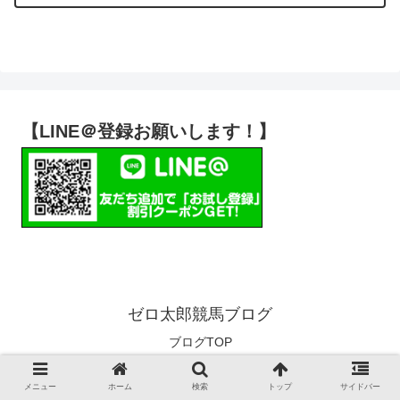
【LINE＠登録お願いします！】
ゼロ太郎競馬ブログ
ブログTOP
© 2021 ゼロ太郎競馬ブログ.
メニュー
ホーム
検索
トップ
サイドバー