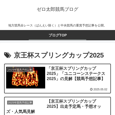
ゼロ太郎競馬ブログ
地方競馬全レース（ばんえい除く）と中央競馬の重賞予想記事を公開。
ブログTOP
京王杯スプリングカップ2025
「京王杯スプリングカップ
2025年競馬予想記事
2025」「ユニコーンステークス
2025」の見解【競馬予想記事】
2025.05.02
【京王杯スプリングカップ
2025年競馬予想記事
2025】出走予定馬・予想オッ
ズ・人気馬見解