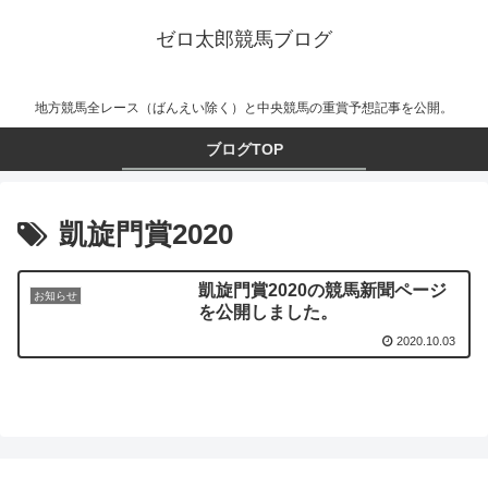
ゼロ太郎競馬ブログ
地方競馬全レース（ばんえい除く）と中央競馬の重賞予想記事を公開。
ブログTOP
凱旋門賞2020
凱旋門賞2020の競馬新聞ページ
お知らせ
を公開しました。
2020.10.03