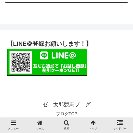
【LINE＠登録お願いします！】
ゼロ太郎競馬ブログ
ブログTOP
© 2021 ゼロ太郎競馬ブログ.
メニュー
ホーム
検索
トップ
サイドバー